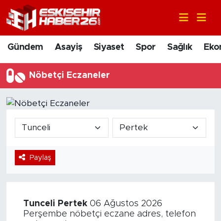
Gündem
Nöbetçi Eczaneler
Gündem
Asayiş
Siyaset
Spor
Sağlık
Eko
Asayiş
Hava Durumu
Nöbetçi Eczaneler
Siyaset
Trafik Durumu
Spor
Süper Lig Puan Durumu ve Fikstür
Sağlık
Tüm Manşetler
Paylaş
Ekonomi
Son Dakika Haberleri
Eğitim
Haber Arşivi
Tunceli
Pertek
06 Ağustos 2026
Sanat
Perşembe nöbetçi eczane adres, telefon