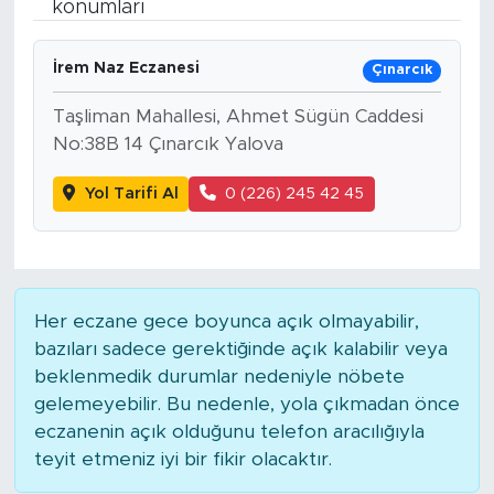
konumları
Bölge
İrem Naz Eczanesi
Çınarcık
Teknoloji
Taşliman Mahallesi, Ahmet Sügün Caddesi
No:38B 14 Çınarcık Yalova
Magazin
Yol Tarifi Al
0 (226) 245 42 45
Dünya
Sektör
Her eczane gece boyunca açık olmayabilir,
bazıları sadece gerektiğinde açık kalabilir veya
beklenmedik durumlar nedeniyle nöbete
gelemeyebilir. Bu nedenle, yola çıkmadan önce
eczanenin açık olduğunu telefon aracılığıyla
teyit etmeniz iyi bir fikir olacaktır.