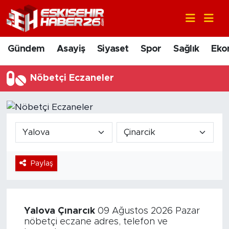
Gündem
Nöbetçi Eczaneler
Gündem
Asayiş
Siyaset
Spor
Sağlık
Eko
Asayiş
Hava Durumu
Nöbetçi Eczaneler
Siyaset
Trafik Durumu
Spor
Süper Lig Puan Durumu ve Fikstür
Sağlık
Tüm Manşetler
Paylaş
Ekonomi
Son Dakika Haberleri
Eğitim
Haber Arşivi
Yalova
Çınarcık
09 Ağustos 2026 Pazar
Sanat
nöbetçi eczane adres, telefon ve