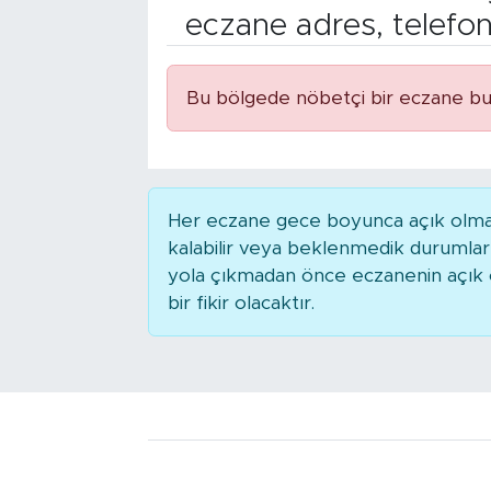
eczane adres, telefo
Bölge
Teknoloji
Bu bölgede nöbetçi bir eczane bu
Magazin
Dünya
Her eczane gece boyunca açık olmaya
kalabilir veya beklenmedik durumla
Sektör
yola çıkmadan önce eczanenin açık ol
bir fikir olacaktır.