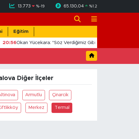
13.773
65.130,04
%
-19
%
1.2
i
Eğitim
20:56
Okan Yücekara: "Söz Verdiğimiz Gibi Masada Değil, Sah
alova Diğer İlçeler
ltinova
Armutlu
Çinarcik
iftlikköy
Merkez
Termal