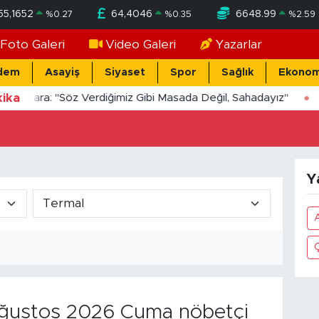
55,1652
64,4046
6648.99
%
0.27
%
0.35
%
2.59
Foto Galeri
Video Galeri
Yazarlar
dem
Asayiş
Siyaset
Spor
Sağlık
Ekonom
ika
Yücekara: "Söz Verdiğimiz Gibi Masada Değil, Sahadayız"
Y
A
Ç
ustos 2026 Cuma nöbetçi