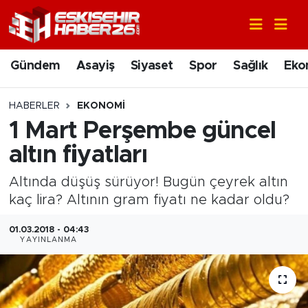
Gündem
Nöbetçi Eczaneler
Gündem
Asayiş
Siyaset
Spor
Sağlık
Eko
Asayiş
Hava Durumu
HABERLER
EKONOMI
Siyaset
Trafik Durumu
1 Mart Perşembe güncel
altın fiyatları
Spor
Süper Lig Puan Durumu ve Fikstür
Altında düşüş sürüyor! Bugün çeyrek altın
Sağlık
Tüm Manşetler
kaç lira? Altının gram fiyatı ne kadar oldu?
Ekonomi
Son Dakika Haberleri
01.03.2018 - 04:43
YAYINLANMA
Eğitim
Haber Arşivi
Sanat