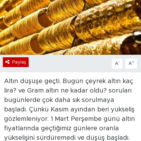
Bölge
Teknoloji
Magazin
Dünya
Paylaş
-
+
A
A
Sektör
Altın düşüşe geçti. Bugün çeyrek altın kaç
lira? ve Gram altın ne kadar oldu? soruları
bugünlerde çok daha sık sorulmaya
başladı. Çünkü Kasım ayından beri yükseliş
gözlemleniyor. 1 Mart Perşembe günü altın
fiyatlarında geçtiğimiz günlere oranla
yükselişini sürdüremedi ve düşüş başladı.