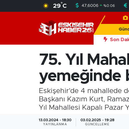
°
29
C
47,6006
%
0.06
Gündem
Nöbetçi Eczaneler
Gün
Asayiş
Hava Durumu
Son Dak
20:50
Eski
Siyaset
Trafik Durumu
75. Yıl Mahal
Spor
Süper Lig Puan Durumu ve Fikstür
yemeğinde 
Sağlık
Tüm Manşetler
Eskişehir'de 4 mahallede de
Ekonomi
Son Dakika Haberleri
Başkanı Kazım Kurt, Ramaza
Yıl Mahallesi Kapalı Pazar Y
Eğitim
Haber Arşivi
13.03.2024 - 18:30
03.02.2025 - 19:28
Sanat
YAYINLANMA
GÜNCELLEME