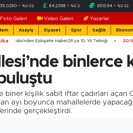
55,0250
64,2398
6513.94
%
0.02
%
0.2
%
0.32
Foto Galeri
Video Galeri
Yazarlar
dem
Asayiş
Siyaset
Spor
Sağlık
Ekonom
ika
şehir Valisi'nden Eskişehir Haber26'ya 10. Yıl Tebriği
20:5
lesi’nde binlerce k
buluştu
 biner kişilik sabit iftar çadırları aça
n ayı boyunca mahallelerde yapacağı i
erinde gerçekleştirdi.