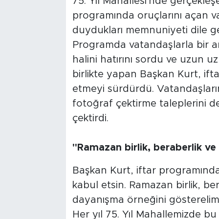
75. Yıl Mahallesi'nde gerçekleşen
programında oruçlarını açan va
duydukları memnuniyeti dile ge
Programda vatandaşlarla bir a
halini hatırını sordu ve uzun uz
birlikte yapan Başkan Kurt, if
etmeyi sürdürdü. Vatandaşların
fotoğraf çektirme taleplerini d
çektirdi.
"Ramazan birlik, beraberlik ve
Başkan Kurt, iftar programında
kabul etsin. Ramazan birlik, be
dayanışma örneğini gösterelim
Her yıl 75. Yıl Mahallemizde bu i