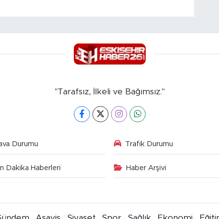
"Tarafsız, İlkeli ve Bağımsız."
ava Durumu
Trafik Durumu
n Dakika Haberleri
Haber Arşivi
Gündem
Asayiş
Siyaset
Spor
Sağlık
Ekonomi
Eğit