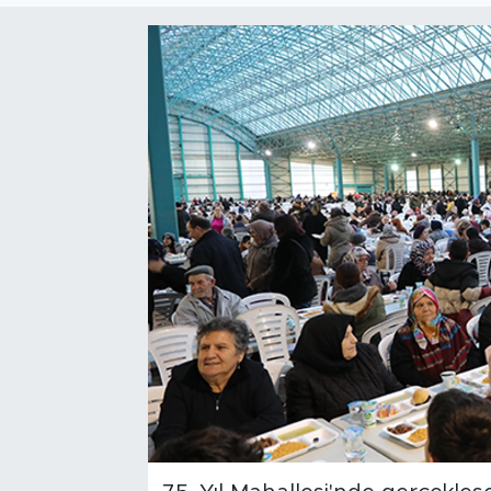
Bölge
Teknoloji
Magazin
Dünya
Sektör