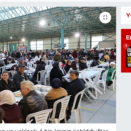
Y
E
1