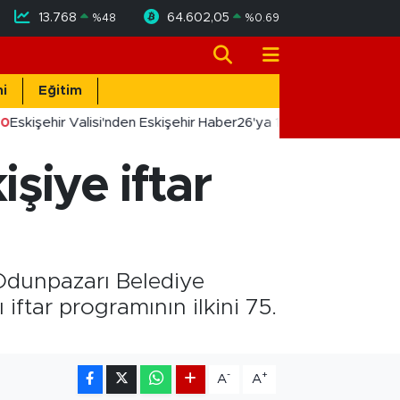
13.768
64.602,05
%
48
%
0.69
i
Eğitim
0
Eskişehir Valisi'nden Eskişehir Haber26'ya 10. Yıl Tebriği
işiye iftar
n Odunpazarı Belediye
ftar programının ilkini 75.
-
+
A
A