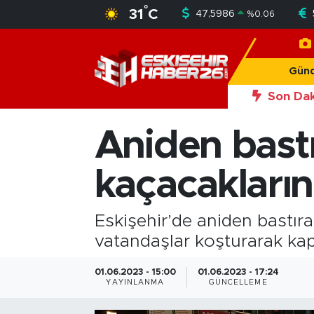
°
31
C
47,5986
%
0.06
Gündem
Nöbetçi Eczaneler
Gün
Asayiş
Hava Durumu
Son Dak
20:50
Eski
Siyaset
Trafik Durumu
Aniden bast
Spor
Süper Lig Puan Durumu ve Fikstür
kaçacakların
Sağlık
Tüm Manşetler
Eskişehir’de aniden bastır
Ekonomi
Son Dakika Haberleri
vatandaşlar koşturarak kapa
Eğitim
Haber Arşivi
01.06.2023 - 15:00
01.06.2023 - 17:24
YAYINLANMA
GÜNCELLEME
Sanat