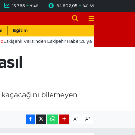
13.768
64.602,05
%
48
%
0.69
i
Eğitim
0
Eskişehir Valisi'nden Eskişehir Haber26'ya 10. Yıl Tebriği
sıl
l kaçacağını bilemeyen
-
+
A
A