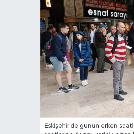
Bölge
Teknoloji
Magazin
Dünya
Sektör
Eskişehir'de günün erken saatl