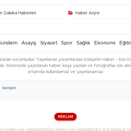
n Dakika Haberleri
Haber Arşivi
Gündem
Asayiş
Siyaset
Spor
Sağlık
Ekonomi
Eğit
zarları sorumludur. Yayınlanan yorumlardan Eskişehir Haber - Son Da
çılır. Sitemizde yayınlanan haber, köşe yazıları ve fotoğraflar izin al
ortamda kullanılamaz ve yayınlanamaz
İletişim
REKLAM
bul evden eve nakliyat
İstanbul evden eve nakliyat
Evden Eve Nakliyat İs