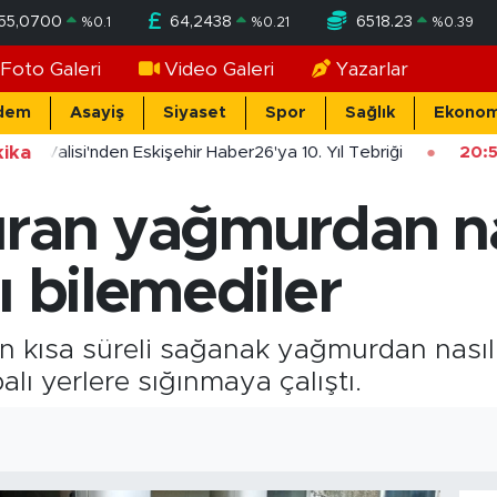
55,0700
64,2438
6518.23
%
0.1
%
0.21
%
0.39
Foto Galeri
Video Galeri
Yazarlar
dem
Asayiş
Siyaset
Spor
Sağlık
Ekonom
ika
şehir Valisi'nden Eskişehir Haber26'ya 10. Yıl Tebriği
20:5
ıran yağmurdan na
ı bilemediler
an kısa süreli sağanak yağmurdan nası
lı yerlere sığınmaya çalıştı.