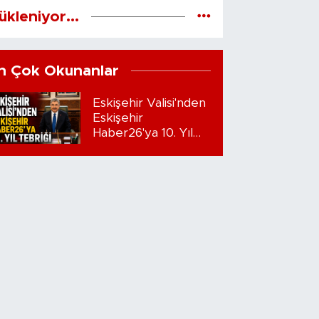
ükleniyor...
n Çok Okunanlar
Eskişehir Valisi'nden
Eskişehir
Haber26'ya 10. Yıl
Tebriği