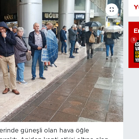
Y
E
1
erinde güneşli olan hava öğle