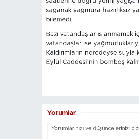
saatlerine doğru yerini yağışa b
sağanak yağmura hazırlıksız ya
bilemedi.
Bazı vatandaşlar ıslanmamak için
vatandaşlar ise yağmurluklarıyl
Kaldırımların neredeyse suyla 
Eylül Caddesi’nin bomboş kalmas
Yorumlar