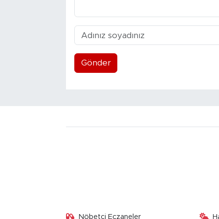
Gönder
Nöbetçi Eczaneler
H