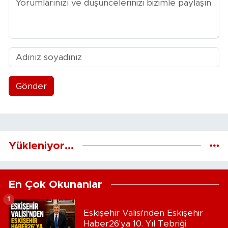
Gönder
Yükleniyor...
En Çok Okunanlar
1
Eskişehir Valisi'nden Eskişehir
Haber26'ya 10. Yıl Tebriği