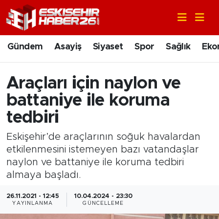
Gündem
Nöbetçi Eczaneler
Gündem
Asayiş
Siyaset
Spor
Sağlık
Eko
Asayiş
Hava Durumu
Araçları için naylon ve
Siyaset
Trafik Durumu
battaniye ile koruma
Spor
Süper Lig Puan Durumu ve Fikstür
tedbiri
Eskişehir’de araçlarının soğuk havalardan
Sağlık
Tüm Manşetler
etkilenmesini istemeyen bazı vatandaşlar
naylon ve battaniye ile koruma tedbiri
Ekonomi
Son Dakika Haberleri
almaya başladı.
Eğitim
Haber Arşivi
26.11.2021 - 12:45
10.04.2024 - 23:30
YAYINLANMA
GÜNCELLEME
Sanat