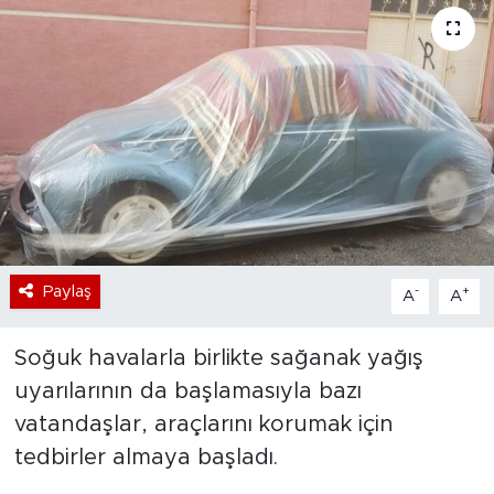
Bölge
Teknoloji
Magazin
Dünya
Sektör
Paylaş
-
+
A
A
Soğuk havalarla birlikte sağanak yağış
uyarılarının da başlamasıyla bazı
vatandaşlar, araçlarını korumak için
tedbirler almaya başladı.