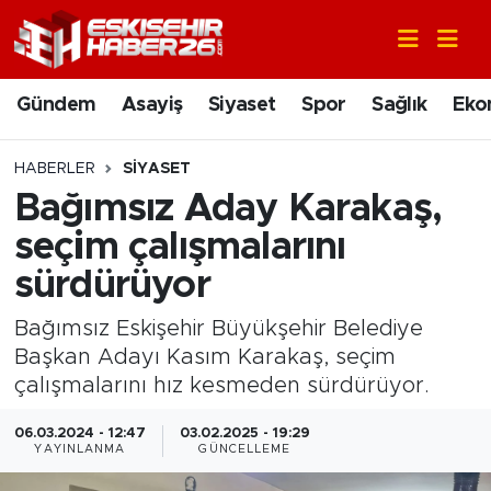
Gündem
Nöbetçi Eczaneler
Gündem
Asayiş
Siyaset
Spor
Sağlık
Eko
Asayiş
Hava Durumu
HABERLER
SIYASET
Siyaset
Trafik Durumu
Bağımsız Aday Karakaş,
seçim çalışmalarını
Spor
Süper Lig Puan Durumu ve Fikstür
sürdürüyor
Sağlık
Tüm Manşetler
Bağımsız Eskişehir Büyükşehir Belediye
Başkan Adayı Kasım Karakaş, seçim
Ekonomi
Son Dakika Haberleri
çalışmalarını hız kesmeden sürdürüyor.
Eğitim
Haber Arşivi
06.03.2024 - 12:47
03.02.2025 - 19:29
YAYINLANMA
GÜNCELLEME
Sanat