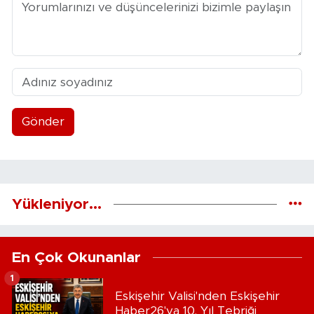
Gönder
Yükleniyor...
En Çok Okunanlar
1
Eskişehir Valisi'nden Eskişehir
Haber26'ya 10. Yıl Tebriği