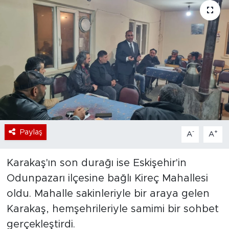
Bölge
Teknoloji
Magazin
Dünya
Sektör
Paylaş
-
+
A
A
Karakaş'ın son durağı ise Eskişehir'in
Odunpazarı ilçesine bağlı Kireç Mahallesi
oldu. Mahalle sakinleriyle bir araya gelen
Karakaş, hemşehrileriyle samimi bir sohbet
gerçekleştirdi.