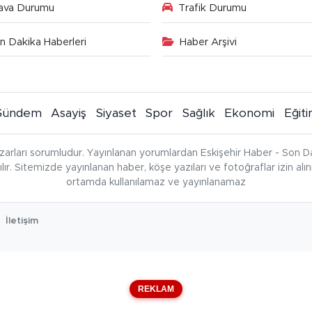
ava Durumu
Trafik Durumu
n Dakika Haberleri
Haber Arşivi
Gündem
Asayiş
Siyaset
Spor
Sağlık
Ekonomi
Eğit
zarları sorumludur. Yayınlanan yorumlardan Eskişehir Haber - Son Da
çılır. Sitemizde yayınlanan haber, köşe yazıları ve fotoğraflar izin al
ortamda kullanılamaz ve yayınlanamaz
İletişim
REKLAM