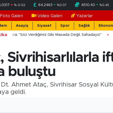
5,0317
64,2463
6510.40
%
-0.02
%
0.07
%
0.45
Foto Galeri
Video Galeri
Yazarlar
dem
Asayiş
Siyaset
Spor
Sağlık
Ekonom
ika
ücekara: "Söz Verdiğimiz Gibi Masada Değil, Sahadayız"
Sivrihisarlılarla if
 buluştu
 Dt. Ahmet Ataç, Sivrihisar Sosyal Kü
aya geldi.