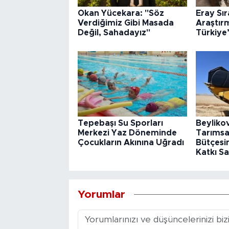
Okan Yücekara: "Söz
Eray Sı
Verdiğimiz Gibi Masada
Araştır
Değil, Sahadayız"
Türkiye
Tepebaşı Su Sporları
Beyliko
Merkezi Yaz Döneminde
Tarımsa
Çocukların Akınına Uğradı
Bütçesin
Katkı Sa
Yorumlar