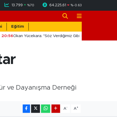
13.799
64.225,61
%
70
%
-0.63
i
Eğitim
20:56
Okan Yücekara: "Söz Verdiğimiz Gibi Masada Değil, Saha
tar
ltür ve Dayanışma Derneği
-
+
A
A