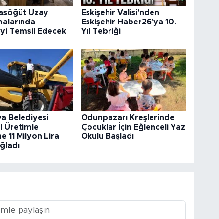
rasöğüt Uzay
Eskişehir Valisi'nden
malarında
Eskişehir Haber26'ya 10.
’yi Temsil Edecek
Yıl Tebriği
va Belediyesi
Odunpazarı Kreşlerinde
l Üretimle
Çocuklar İçin Eğlenceli Yaz
e 11 Milyon Lira
Okulu Başladı
ğladı