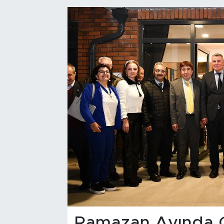
Bölge
Teknoloji
Magazin
Dünya
Sektör
Ramazan Ayında Ge