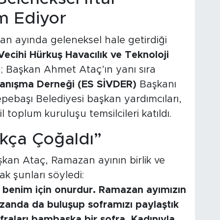
m Ediyor
n ayında geleneksel hale getirdiği
Vecihi Hürkuş Havacılık ve Teknoloji
; Başkan Ahmet Ataç’ın yanı sıra
ayanışma Derneği (ES SİVDER)
Başkanı
epebaşı Belediyesi başkan yardımcıları,
l toplum kuruluşu temsilcileri katıldı.
ıkça Çoğaldı”
kan Ataç, Ramazan ayının birlik ve
 şunları söyledi:
k benim için onurdur. Ramazan ayımızın
zanda da buluşup soframızı paylaştık
ofraları bambaşka bir sofra. Kadınıyla,