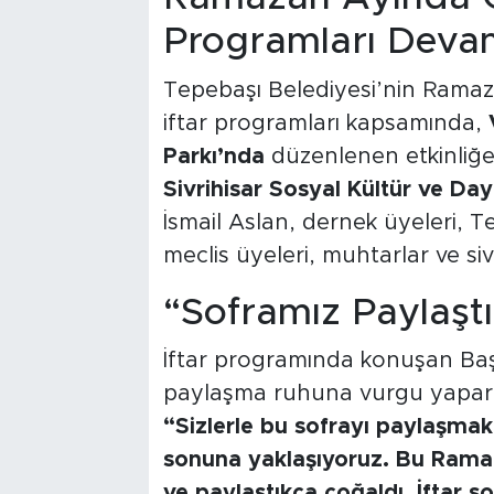
Programları Deva
Tepebaşı Belediyesi’nin Ramaza
iftar programları kapsamında,
Parkı’nda
düzenlenen etkinliğe
Sivrihisar Sosyal Kültür ve D
İsmail Aslan, dernek üyeleri, T
meclis üyeleri, muhtarlar ve sivi
“Soframız Paylaşt
İftar programında konuşan Baş
paylaşma ruhuna vurgu yaparak
“Sizlerle bu sofrayı paylaşma
sonuna yaklaşıyoruz. Bu Rama
ve paylaştıkça çoğaldı. İftar s