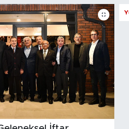
Y
leneksel İftar