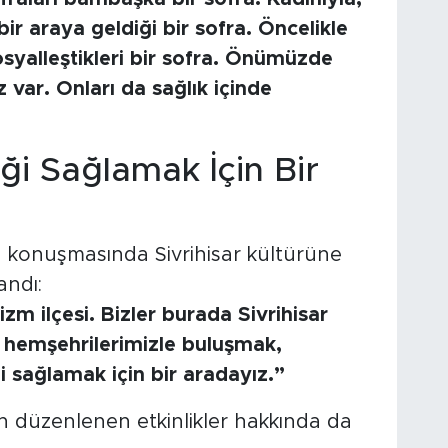
ir araya geldiği bir sofra. Öncelikle
 sosyalleştikleri bir sofra. Önümüzde
var. Onları da sağlık içinde
iği Sağlamak İçin Bir
a konuşmasında Sivrihisar kültürüne
andı:
izm ilçesi. Bizler burada Sivrihisar
ı hemşehrilerimizle buluşmak,
i sağlamak için bir aradayız.”
n düzenlenen etkinlikler hakkında da