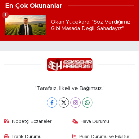
En Çok Okunanlar
1
Okan Yücekara: "Söz Verdiğimiz
Gibi Masada Değil, Sahadayız"
"Tarafsız, İlkeli ve Bağımsız."
Nöbetçi Eczaneler
Hava Durumu
Trafik Durumu
Puan Durumu ve Fikstür