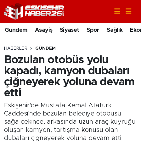
Gündem
Nöbetçi Eczaneler
Gündem
Asayiş
Siyaset
Spor
Sağlık
Eko
Asayiş
Hava Durumu
HABERLER
GÜNDEM
Siyaset
Trafik Durumu
Bozulan otobüs yolu
kapadı, kamyon dubaları
Spor
Süper Lig Puan Durumu ve Fikstür
çiğneyerek yoluna devam
Sağlık
Tüm Manşetler
etti
Ekonomi
Son Dakika Haberleri
Eskişehir'de Mustafa Kemal Atatürk
Caddesi'nde bozulan belediye otobüsü
Eğitim
Haber Arşivi
sağa çekince, arkasında uzun araç kuyruğu
oluşan kamyon, tartışma konusu olan
Sanat
dubaları çiğneyerek yoluna devam etti.