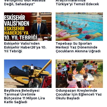
Verdiğimiz Gibi Masada
Araştırmalarında
Değil, Sahadayız"
Türkiye’yi Temsil Edecek
Eskişehir Valisi'nden
Tepebaşı Su Sporları
Eskişehir Haber26'ya 10.
Merkezi Yaz Döneminde
Yıl Tebriği
Çocukların Akınına Uğradı
Beylikova Belediyesi
Odunpazarı Kreşlerinde
Tarımsal Üretimle
Çocuklar İçin Eğlenceli Yaz
Bütçesine 11 Milyon Lira
Okulu Başladı
Katkı Sağladı