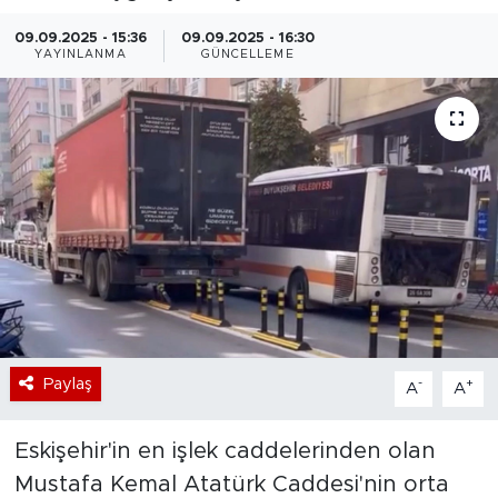
Bölge
09.09.2025 - 15:36
09.09.2025 - 16:30
YAYINLANMA
GÜNCELLEME
Teknoloji
Magazin
Dünya
Sektör
Paylaş
-
+
A
A
Eskişehir'in en işlek caddelerinden olan
Mustafa Kemal Atatürk Caddesi'nin orta