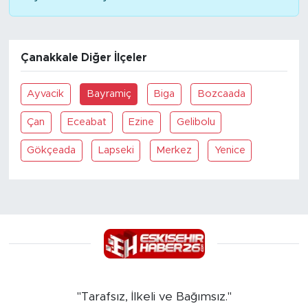
Çanakkale Diğer İlçeler
Ayvacik
Bayramiç
Biga
Bozcaada
Çan
Eceabat
Ezine
Gelibolu
Gökçeada
Lapseki
Merkez
Yenice
"Tarafsız, İlkeli ve Bağımsız."