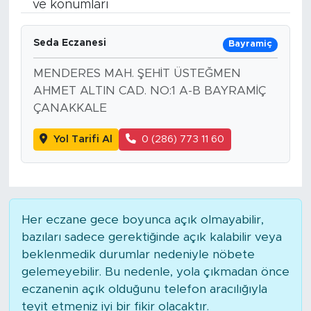
ve konumları
Bölge
Seda Eczanesi
Bayramiç
Teknoloji
MENDERES MAH. ŞEHİT ÜSTEĞMEN
AHMET ALTIN CAD. NO:1 A-B BAYRAMİÇ
Magazin
ÇANAKKALE
Dünya
Yol Tarifi Al
0 (286) 773 11 60
Sektör
Her eczane gece boyunca açık olmayabilir,
bazıları sadece gerektiğinde açık kalabilir veya
beklenmedik durumlar nedeniyle nöbete
gelemeyebilir. Bu nedenle, yola çıkmadan önce
eczanenin açık olduğunu telefon aracılığıyla
teyit etmeniz iyi bir fikir olacaktır.