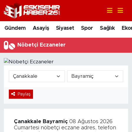
Gündem
Nöbetçi Eczaneler
Gündem
Asayiş
Siyaset
Spor
Sağlık
Eko
Asayiş
Hava Durumu
Nöbetçi Eczaneler
Siyaset
Trafik Durumu
Spor
Süper Lig Puan Durumu ve Fikstür
Sağlık
Tüm Manşetler
Paylaş
Ekonomi
Son Dakika Haberleri
Eğitim
Haber Arşivi
Çanakkale
Bayramiç
08 Ağustos 2026
Sanat
Cumartesi nöbetçi eczane adres, telefon