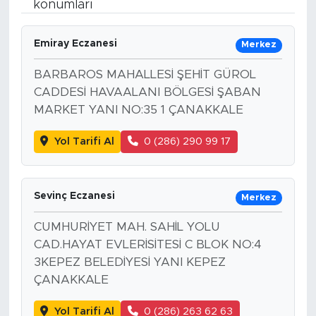
konumları
Bölge
Emiray Eczanesi
Merkez
Teknoloji
BARBAROS MAHALLESİ ŞEHİT GÜROL
CADDESİ HAVAALANI BÖLGESİ ŞABAN
Magazin
MARKET YANI NO:35 1 ÇANAKKALE
Dünya
Yol Tarifi Al
0 (286) 290 99 17
Sektör
Sevinç Eczanesi
Merkez
CUMHURİYET MAH. SAHİL YOLU
CAD.HAYAT EVLERİSİTESİ C BLOK NO:4
3KEPEZ BELEDİYESİ YANI KEPEZ
ÇANAKKALE
Yol Tarifi Al
0 (286) 263 62 63