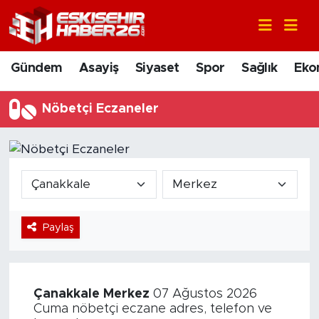
Gündem
Nöbetçi Eczaneler
Gündem
Asayiş
Siyaset
Spor
Sağlık
Eko
Asayiş
Hava Durumu
Nöbetçi Eczaneler
Siyaset
Trafik Durumu
Spor
Süper Lig Puan Durumu ve Fikstür
Sağlık
Tüm Manşetler
Paylaş
Ekonomi
Son Dakika Haberleri
Eğitim
Haber Arşivi
Çanakkale
Merkez
07 Ağustos 2026
Sanat
Cuma nöbetçi eczane adres, telefon ve