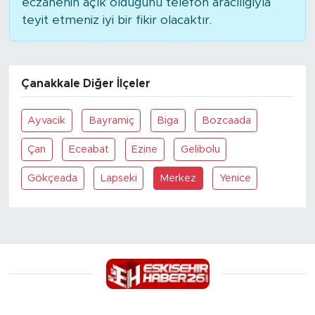
eczanenin açık olduğunu telefon aracılığıyla
teyit etmeniz iyi bir fikir olacaktır.
Çanakkale Diğer İlçeler
Ayvacik
Bayramiç
Biga
Bozcaada
Çan
Eceabat
Ezine
Gelibolu
Gökçeada
Lapseki
Merkez
Yenice