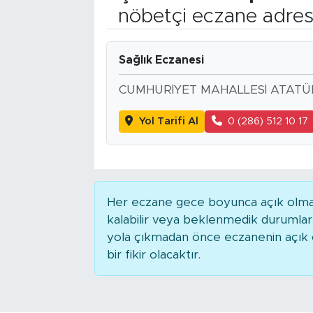
nöbetçi eczane adres
Bölge
Teknoloji
Sağlık Eczanesi
CUMHURİYET MAHALLESİ ATATÜR
Magazin
Yol Tarifi Al
0 (286) 512 10 17
Dünya
Sektör
Her eczane gece boyunca açık olmaya
kalabilir veya beklenmedik durumla
yola çıkmadan önce eczanenin açık ol
bir fikir olacaktır.