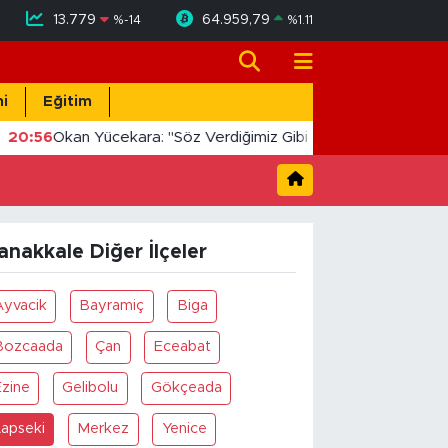
13.779
64.959,79
%
-14
%
1.11
i
Eğitim
20:56
Okan Yücekara: "Söz Verdiğimiz Gibi Masada Değil, Sah
anakkale Diğer İlçeler
Ayvacik
Bayramiç
Biga
Bozcaada
Çan
Eceabat
Ezine
Gelibolu
Gökçeada
Lapseki
Merkez
Yenice