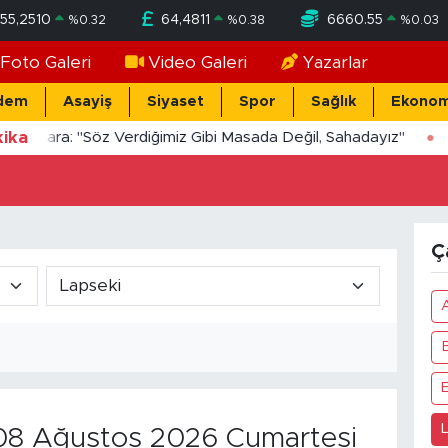
55,2510
64,4811
6660.55
%
0.32
%
0.38
%
0.03
Foto Galeri
Video Galeri
Yazarlar
dem
Asayiş
Siyaset
Spor
Sağlık
Ekonom
ika
Yücekara: "Söz Verdiğimiz Gibi Masada Değil, Sahadayız"
Ç
8 Ağustos 2026 Cumartesi