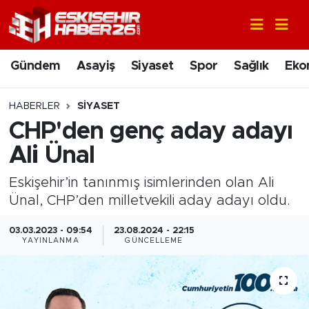
Gündem
Nöbetçi Eczaneler
Gündem
Asayiş
Siyaset
Spor
Sağlık
Eko
Asayiş
Hava Durumu
HABERLER
SIYASET
Siyaset
Trafik Durumu
CHP'den genç aday adayı
Ali Ünal
Spor
Süper Lig Puan Durumu ve Fikstür
Eskişehir’in tanınmış isimlerinden olan Ali
Sağlık
Tüm Manşetler
Ünal, CHP’den milletvekili aday adayı oldu.
Ekonomi
Son Dakika Haberleri
03.03.2023 - 09:54
23.08.2024 - 22:15
YAYINLANMA
GÜNCELLEME
Eğitim
Haber Arşivi
Sanat