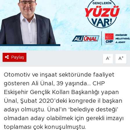
Bölge
Teknoloji
Magazin
Dünya
Paylaş
-
+
A
A
Sektör
Otomotiv ve inşaat sektöründe faaliyet
gösteren Ali Ünal, 39 yaşında… CHP
Eskişehir Gençlik Kolları Başkanlığı yapan
Ünal, Şubat 2020’deki kongrede il başkan
adayı olmuştu. Ünal’ın ‘belediye desteği’
olmadan aday olabilmek için gerekli imzayı
toplaması çok konuşulmuştu.