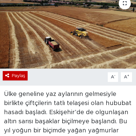
Bölge
Teknoloji
Magazin
Dünya
Sektör
Paylaş
-
+
A
A
Ülke geneline yaz aylarının gelmesiyle
birlikte çiftçilerin tatlı telaşesi olan hububat
hasadı başladı. Eskişehir’de de olgunlaşan
altın sarısı başaklar biçilmeye başlandı. Bu
yıl yoğun bir biçimde yağan yağmurlar