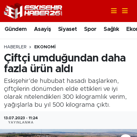
Gündem
Nöbetçi Eczaneler
Gündem
Asayiş
Siyaset
Spor
Sağlık
Eko
Asayiş
Hava Durumu
HABERLER
EKONOMI
Siyaset
Trafik Durumu
Çiftçi umduğundan daha
fazla ürün aldı
Spor
Süper Lig Puan Durumu ve Fikstür
Eskişehir’de hububat hasadı başlarken,
Sağlık
Tüm Manşetler
çiftçilerin dönümden elde ettikleri ve iyi
olarak nitelendikleri 300 kilogramlık verim,
Ekonomi
Son Dakika Haberleri
yağışlarla bu yıl 500 kilograma çıktı.
Eğitim
Haber Arşivi
13.07.2023 - 11:24
YAYINLANMA
Sanat