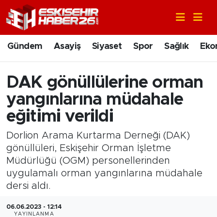
Gündem
Nöbetçi Eczaneler
Gündem
Asayiş
Siyaset
Spor
Sağlık
Eko
Asayiş
Hava Durumu
DAK gönüllülerine orman
Siyaset
Trafik Durumu
yangınlarına müdahale
Spor
Süper Lig Puan Durumu ve Fikstür
eğitimi verildi
Dorlion Arama Kurtarma Derneği (DAK)
Sağlık
Tüm Manşetler
gönüllüleri, Eskişehir Orman İşletme
Müdürlüğü (OGM) personellerinden
Ekonomi
Son Dakika Haberleri
uygulamalı orman yangınlarına müdahale
Eğitim
Haber Arşivi
dersi aldı.
06.06.2023 - 12:14
Sanat
YAYINLANMA