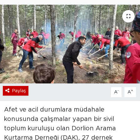
Bölge
Teknoloji
Magazin
Dünya
Sektör
Paylaş
-
+
A
A
Afet ve acil durumlara müdahale
konusunda çalışmalar yapan bir sivil
toplum kuruluşu olan Dorlion Arama
Kurtarma Derneği (DAK), 27 dernek