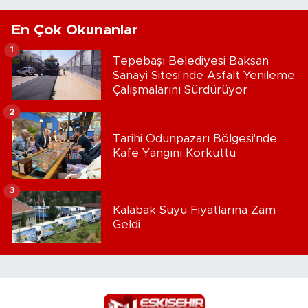
En Çok Okunanlar
1
Tepebaşı Belediyesi Baksan
Sanayi Sitesi'nde Asfalt Yenileme
Çalışmalarını Sürdürüyor
2
Tarihi Odunpazarı Bölgesi'nde
Kafe Yangını Korkuttu
3
Kalabak Suyu Fiyatlarına Zam
Geldi