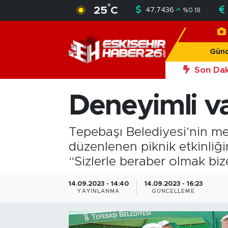
°
25
C
47,7436
%
0.18
Gündem
Nöbetçi Eczaneler
Gün
Asayiş
Hava Durumu
Son Dak
20:56
Okan Y
Siyaset
Trafik Durumu
Deneyimli va
Spor
Süper Lig Puan Durumu ve Fikstür
Tepebaşı Belediyesi’nin me
Sağlık
Tüm Manşetler
düzenlenen piknik etkinliğ
“Sizlerle beraber olmak bi
Ekonomi
Son Dakika Haberleri
14.09.2023 - 14:40
14.09.2023 - 16:23
YAYINLANMA
GÜNCELLEME
Eğitim
Haber Arşivi
Sanat