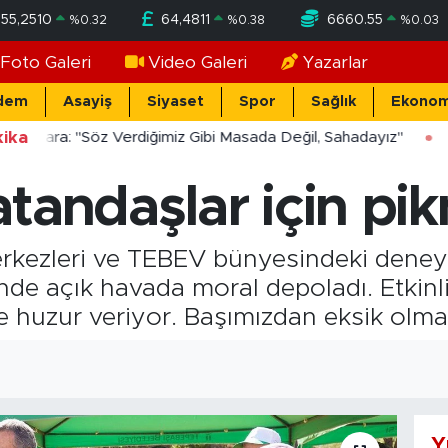
55,2510
64,4811
6660.55
%
0.32
%
0.38
%
0.03
Foto Galeri
Video Galeri
Yazarlar
dem
Asayiş
Siyaset
Spor
Sağlık
Ekonom
ika
ücekara: "Söz Verdiğimiz Gibi Masada Değil, Sahadayız"
tandaşlar için pikn
rkezleri ve TEBEV bünyesindeki deneyi
inde açık havada moral depoladı. Etkinl
ze huzur veriyor. Başımızdan eksik olma
Y