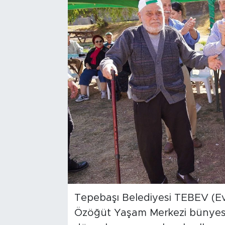
Bölge
Teknoloji
Magazin
Dünya
Sektör
Tepebaşı Belediyesi TEBEV (Evd
Özöğüt Yaşam Merkezi bünyesin