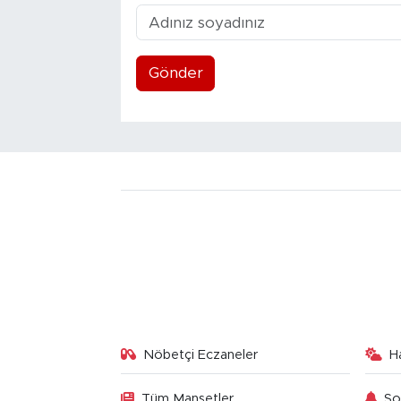
Gönder
Nöbetçi Eczaneler
H
Tüm Manşetler
So