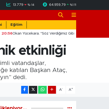
13.779
64.959,79
%
-14
%
1.11
i
Eğitim
20:56
Okan Yücekara: "Söz Verdiğimiz Gibi Masada Değil, Saha
ik etkinliği
mli vatandaşlar,
iğe katılan Başkan Ataç,
yın” dedi.
-
+
A
A
ükleniyor...