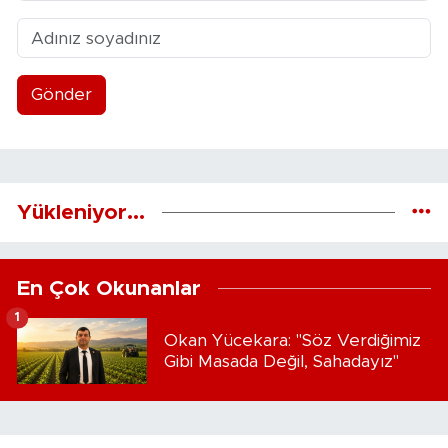
Gönder
Yükleniyor...
En Çok Okunanlar
1
Okan Yücekara: "Söz Verdiğimiz
Gibi Masada Değil, Sahadayız"