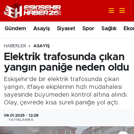
Gündem
Nöbetçi Eczaneler
Gündem
Asayiş
Siyaset
Spor
Sağlık
Eko
Asayiş
Hava Durumu
HABERLER
ASAYIŞ
Siyaset
Trafik Durumu
Elektrik trafosunda çıkan
yangın paniğe neden oldu
Spor
Süper Lig Puan Durumu ve Fikstür
Eskişehir'de bir elektrik trafosunda çıkan
Sağlık
Tüm Manşetler
yangın, itfaiye ekiplerinin hızlı müdahalesi
sayesinde büyümeden kontrol altına alındı.
Ekonomi
Son Dakika Haberleri
Olay, çevrede kısa süreli paniğe yol açtı.
Eğitim
Haber Arşivi
06.01.2025 - 12:28
YAYINLANMA
Sanat