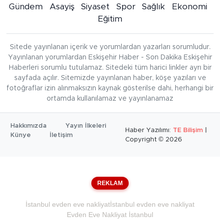
Gündem
Asayiş
Siyaset
Spor
Sağlık
Ekonomi
Eğitim
Sitede yayınlanan içerik ve yorumlardan yazarları sorumludur.
Yayınlanan yorumlardan Eskişehir Haber - Son Dakika Eskişehir
Haberleri sorumlu tutulamaz. Sitedeki tüm harici linkler ayrı bir
sayfada açılır. Sitemizde yayınlanan haber, köşe yazıları ve
fotoğraflar izin alınmaksızın kaynak gösterilse dahi, herhangi bir
ortamda kullanılamaz ve yayınlanamaz
Hakkımızda
Yayın İlkeleri
Haber Yazılımı:
TE Bilişim
|
Künye
İletişim
Copyright © 2026
REKLAM
İstanbul evden eve nakliyat
İstanbul evden eve nakliyat
Evden Eve Nakliyat İstanbul