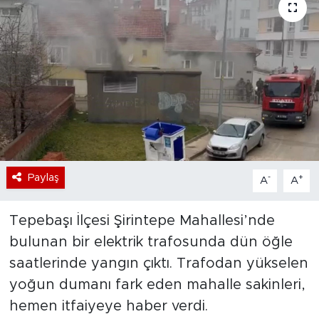
Bölge
Teknoloji
Magazin
Dünya
Sektör
Paylaş
-
+
A
A
Tepebaşı İlçesi Şirintepe Mahallesi’nde
bulunan bir elektrik trafosunda dün öğle
saatlerinde yangın çıktı. Trafodan yükselen
yoğun dumanı fark eden mahalle sakinleri,
hemen itfaiyeye haber verdi.