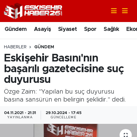
Gündem
Nöbetçi Eczaneler
Gündem
Asayiş
Siyaset
Spor
Sağlık
Eko
Asayiş
Hava Durumu
HABERLER
GÜNDEM
Siyaset
Trafik Durumu
Eskişehir Basını'nın
başarılı gazetecisine suç
Spor
Süper Lig Puan Durumu ve Fikstür
duyurusu
Sağlık
Tüm Manşetler
Özge Zaim: "Yapılan bu suç duyurusu
basına sansürün en belirgin şeklidir." dedi.
Ekonomi
Son Dakika Haberleri
04.11.2021 - 21:31
29.10.2024 - 17:45
Eğitim
Haber Arşivi
YAYINLANMA
GÜNCELLEME
Sanat