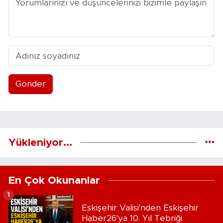
Gönder
Yükleniyor...
En Çok Okunanlar
1
Eskişehir Valisi'nden Eskişehir
Haber26'ya 10. Yıl Tebriği