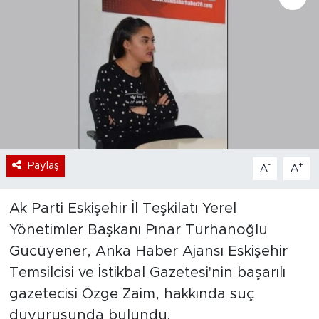
Bölge
Teknoloji
Magazin
Dünya
Paylaş
-
+
A
A
Sektör
Ak Parti Eskişehir İl Teşkilatı Yerel
Yönetimler Başkanı Pınar Turhanoğlu
Gücüyener, Anka Haber Ajansı Eskişehir
Temsilcisi ve İstikbal Gazetesi'nin başarılı
gazetecisi Özge Zaim, hakkında suç
duyurusunda bulundu.