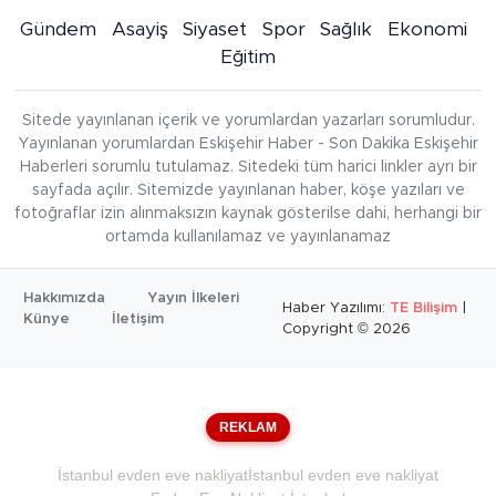
Gündem
Asayiş
Siyaset
Spor
Sağlık
Ekonomi
Eğitim
Sitede yayınlanan içerik ve yorumlardan yazarları sorumludur.
Yayınlanan yorumlardan Eskişehir Haber - Son Dakika Eskişehir
Haberleri sorumlu tutulamaz. Sitedeki tüm harici linkler ayrı bir
sayfada açılır. Sitemizde yayınlanan haber, köşe yazıları ve
fotoğraflar izin alınmaksızın kaynak gösterilse dahi, herhangi bir
ortamda kullanılamaz ve yayınlanamaz
Hakkımızda
Yayın İlkeleri
Haber Yazılımı:
TE Bilişim
|
Künye
İletişim
Copyright © 2026
REKLAM
İstanbul evden eve nakliyat
İstanbul evden eve nakliyat