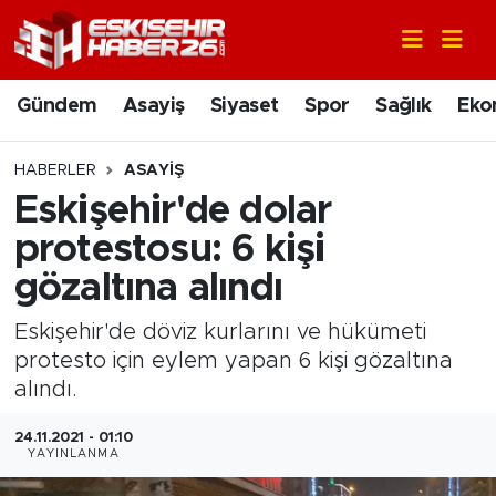
Gündem
Nöbetçi Eczaneler
Gündem
Asayiş
Siyaset
Spor
Sağlık
Eko
Asayiş
Hava Durumu
HABERLER
ASAYIŞ
Siyaset
Trafik Durumu
Eskişehir'de dolar
protestosu: 6 kişi
Spor
Süper Lig Puan Durumu ve Fikstür
gözaltına alındı
Sağlık
Tüm Manşetler
Eskişehir'de döviz kurlarını ve hükümeti
protesto için eylem yapan 6 kişi gözaltına
Ekonomi
Son Dakika Haberleri
alındı.
Eğitim
Haber Arşivi
24.11.2021 - 01:10
YAYINLANMA
Sanat