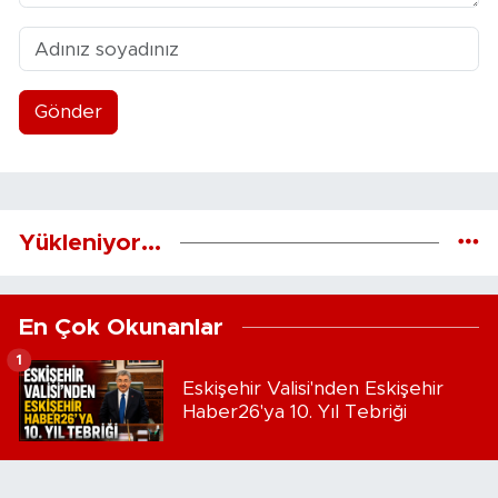
Gönder
Yükleniyor...
En Çok Okunanlar
1
Eskişehir Valisi'nden Eskişehir
Haber26'ya 10. Yıl Tebriği