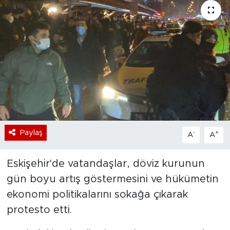
Bölge
Teknoloji
Magazin
Dünya
Sektör
Paylaş
-
+
A
A
Eskişehir'de vatandaşlar, döviz kurunun
gün boyu artış göstermesini ve hükümetin
ekonomi politikalarını sokağa çıkarak
protesto etti.