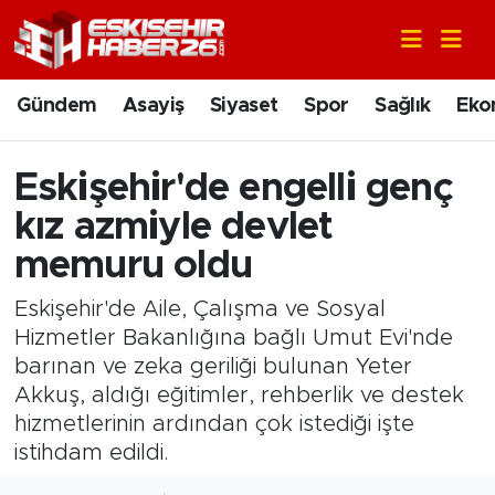
Gündem
Nöbetçi Eczaneler
Gündem
Asayiş
Siyaset
Spor
Sağlık
Eko
Asayiş
Hava Durumu
Eskişehir'de engelli genç
Siyaset
Trafik Durumu
kız azmiyle devlet
Spor
Süper Lig Puan Durumu ve Fikstür
memuru oldu
Eskişehir'de Aile, Çalışma ve Sosyal
Sağlık
Tüm Manşetler
Hizmetler Bakanlığına bağlı Umut Evi'nde
barınan ve zeka geriliği bulunan Yeter
Ekonomi
Son Dakika Haberleri
Akkuş, aldığı eğitimler, rehberlik ve destek
Eğitim
Haber Arşivi
hizmetlerinin ardından çok istediği işte
istihdam edildi.
Sanat