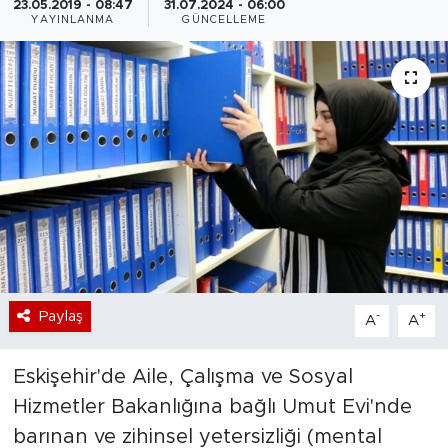
23.05.2019 - 08:47
31.07.2024 - 06:00
YAYINLANMA
GÜNCELLEME
Bölge
Teknoloji
Magazin
Dünya
Sektör
Paylaş
-
+
A
A
Eskişehir'de Aile, Çalışma ve Sosyal
Hizmetler Bakanlığına bağlı Umut Evi'nde
barınan ve zihinsel yetersizliği (mental