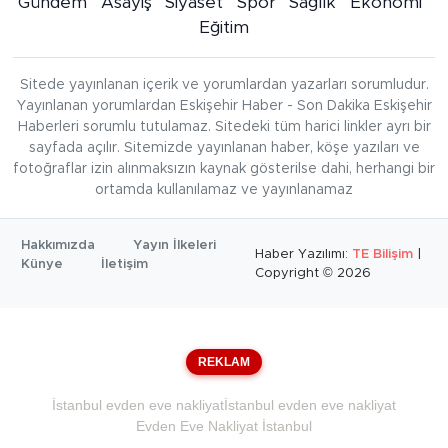
Gündem
Asayiş
Siyaset
Spor
Sağlık
Ekonomi
Eğitim
Sitede yayınlanan içerik ve yorumlardan yazarları sorumludur.
Yayınlanan yorumlardan Eskişehir Haber - Son Dakika Eskişehir
Haberleri sorumlu tutulamaz. Sitedeki tüm harici linkler ayrı bir
sayfada açılır. Sitemizde yayınlanan haber, köşe yazıları ve
fotoğraflar izin alınmaksızın kaynak gösterilse dahi, herhangi bir
ortamda kullanılamaz ve yayınlanamaz
Hakkımızda
Yayın İlkeleri
Haber Yazılımı:
TE Bilişim
|
Künye
İletişim
Copyright © 2026
REKLAM
İstanbul evden eve nakliyat
İstanbul evden eve nakliyat
Evden Eve Nakliyat İstanbul