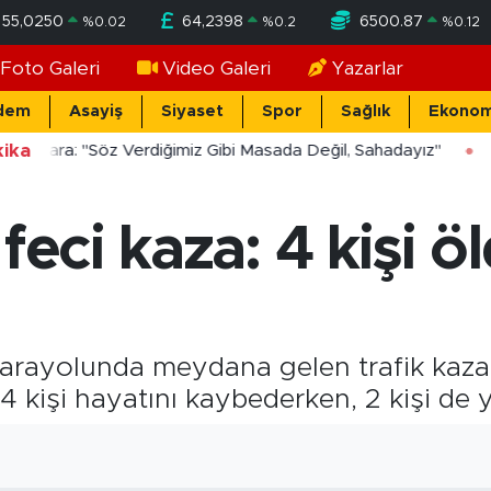
55,0250
64,2398
6500.87
%
0.02
%
0.2
%
0.12
Foto Galeri
Video Galeri
Yazarlar
dem
Asayiş
Siyaset
Spor
Sağlık
Ekonom
ika
ücekara: "Söz Verdiğimiz Gibi Masada Değil, Sahadayız"
feci kaza: 4 kişi öl
arayolunda meydana gelen trafik kazas
 kişi hayatını kaybederken, 2 kişi de y