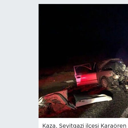
Bölge
Teknoloji
Magazin
Dünya
Sektör
Kaza, Seyitgazi ilçesi Karaören