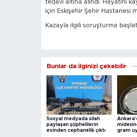
tedavi altına alındı. Hayatını k
için Eskişehir Şehir Hastanesi
Kazayla ilgili soruşturma başlatı
Bunlar da ilginizi çekebilir
Sosyal medyada silah
Ankara'
paylaşan şüphelilerin
midesin
evinden cephanelik çıktı
gram uy