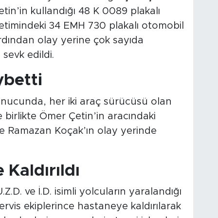
tin’in kullandığı 48 K 0089 plakalı
etimindeki 34 EMH 730 plakalı otomobil
ardından olay yerine çok sayıda
 sevk edildi.
ybetti
sonucunda, her iki araç sürücüsü olan
birlikte Ömer Çetin’in aracındaki
 Ramazan Koçak’ın olay yerinde
 Kaldırıldı
D. ve İ.D. isimli yolcuların yaralandığı
l Servis ekiplerince hastaneye kaldırılarak