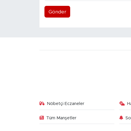
Gönder
Nöbetçi Eczaneler
H
Tüm Manşetler
So