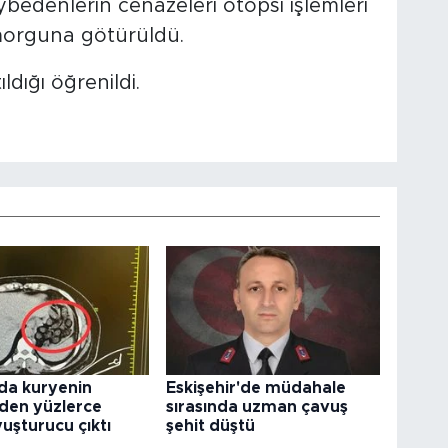
aybedenlerin cenazeleri otopsi işlemleri
 morguna götürüldü.
ldığı öğrenildi.
da kuryenin
Eskişehir'de müdahale
den yüzlerce
sırasında uzman çavuş
uşturucu çıktı
şehit düştü