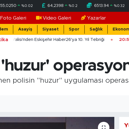
55,0250
64,2398
6513.94
%
0.02
%
0.2
%
0.32
Foto Galeri
Video Galeri
Yazarlar
dem
Asayiş
Siyaset
Spor
Sağlık
Ekonom
ika
şehir Valisi'nden Eskişehir Haber26'ya 10. Yıl Tebriği
20:5
 'huzur' operasyo
nen polisin "huzur" uygulaması opera
Y