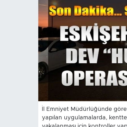
Bölge
Teknoloji
Magazin
Dünya
Sektör
İl Emniyet Müdürlüğünde görevli
yapılan uygulamalarda, kentte 
yakalanması için kontroller yapı