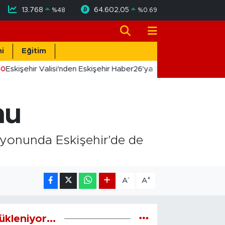
13.768
64.602,05
%
48
%
0.69
i
Eğitim
0
Eskişehir Valisi'nden Eskişehir Haber26'ya 10. Yıl Tebriği
nu
syonunda Eskişehir'de de
-
+
A
A
ükleniyor...