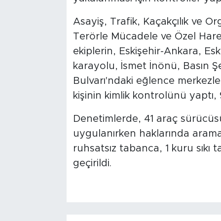
Asayiş, Trafik, Kaçakçılık ve O
Terörle Mücadele ve Özel Har
ekiplerin, Eskişehir-Ankara, Es
karayolu, İsmet İnönü, Basın Şeh
Bulvarı'ndaki eğlence merkezle
kişinin kimlik kontrolünü yaptı, 
Denetimlerde, 41 araç sürücüsü
uygulanırken haklarında arama 
ruhsatsız tabanca, 1 kuru sıkı ta
geçirildi.