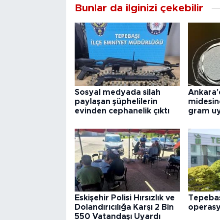
Bunlar da ilginizi çekebilir
Sosyal medyada silah
Ankara'
paylaşan şüphelilerin
midesin
evinden cephanelik çıktı
gram uy
Eskişehir Polisi Hırsızlık ve
Tepebaş
Dolandırıcılığa Karşı 2 Bin
operas
550 Vatandaşı Uyardı