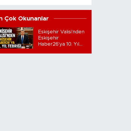
n Çok Okunanlar
Eskişehir Valisi'nden
Eskişehir
Haber26'ya 10. Yıl
Tebriği