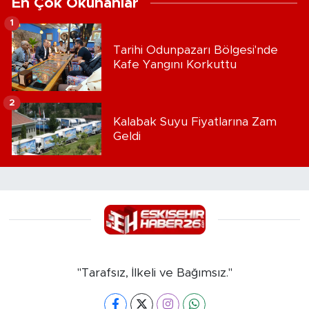
En Çok Okunanlar
1
Tarihi Odunpazarı Bölgesi'nde
Kafe Yangını Korkuttu
2
Kalabak Suyu Fiyatlarına Zam
Geldi
"Tarafsız, İlkeli ve Bağımsız."