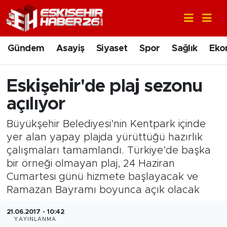
Gündem
Nöbetçi Eczaneler
Gündem
Asayiş
Siyaset
Spor
Sağlık
Eko
Asayiş
Hava Durumu
Eskişehir'de plaj sezonu
Siyaset
Trafik Durumu
açılıyor
Spor
Süper Lig Puan Durumu ve Fikstür
Büyükşehir Belediyesi’nin Kentpark içinde
yer alan yapay plajda yürüttüğü hazırlık
Sağlık
Tüm Manşetler
çalışmaları tamamlandı. Türkiye’de başka
bir örneği olmayan plaj, 24 Haziran
Ekonomi
Son Dakika Haberleri
Cumartesi günü hizmete başlayacak ve
Ramazan Bayramı boyunca açık olacak
Eğitim
Haber Arşivi
21.06.2017 - 10:42
Sanat
YAYINLANMA