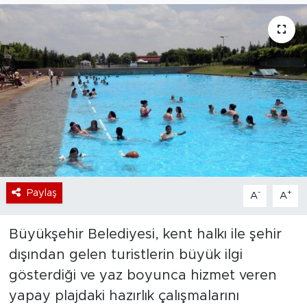
Bölge
Teknoloji
Magazin
Dünya
Sektör
Paylaş
-
+
A
A
Büyükşehir Belediyesi, kent halkı ile şehir
dışından gelen turistlerin büyük ilgi
gösterdiği ve yaz boyunca hizmet veren
yapay plajdaki hazırlık çalışmalarını