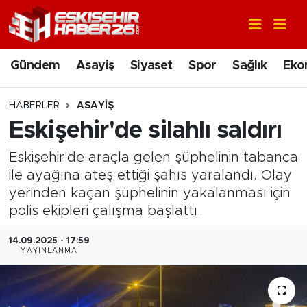
Gündem
Nöbetçi Eczaneler
Gündem
Asayiş
Siyaset
Spor
Sağlık
Eko
Asayiş
Hava Durumu
HABERLER
ASAYIŞ
Siyaset
Trafik Durumu
Eskişehir'de silahlı saldırı
Eskişehir'de araçla gelen şüphelinin tabanca
Spor
Süper Lig Puan Durumu ve Fikstür
ile ayağına ateş ettiği şahıs yaralandı. Olay
Sağlık
Tüm Manşetler
yerinden kaçan şüphelinin yakalanması için
polis ekipleri çalışma başlattı.
Ekonomi
Son Dakika Haberleri
14.09.2025 - 17:59
YAYINLANMA
Eğitim
Haber Arşivi
Sanat