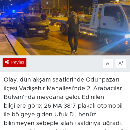
Bölge
Teknoloji
Magazin
Dünya
Paylaş
-
+
A
A
Sektör
Olay, dün akşam saatlerinde Odunpazarı
ilçesi Vadişehir Mahallesi'nde 2. Arabacılar
Bulvarı'nda meydana geldi. Edinilen
bilgilere göre; 26 MA 3817 plakalı otomobili
ile bölgeye giden Ufuk D., henüz
bilinmeyen sebeple silahlı saldırıya uğradı.