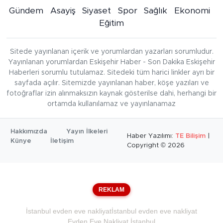
Gündem
Asayiş
Siyaset
Spor
Sağlık
Ekonomi
Eğitim
Sitede yayınlanan içerik ve yorumlardan yazarları sorumludur.
Yayınlanan yorumlardan Eskişehir Haber - Son Dakika Eskişehir
Haberleri sorumlu tutulamaz. Sitedeki tüm harici linkler ayrı bir
sayfada açılır. Sitemizde yayınlanan haber, köşe yazıları ve
fotoğraflar izin alınmaksızın kaynak gösterilse dahi, herhangi bir
ortamda kullanılamaz ve yayınlanamaz
Hakkımızda
Yayın İlkeleri
Haber Yazılımı:
TE Bilişim
|
Künye
İletişim
Copyright © 2026
REKLAM
İstanbul evden eve nakliyat
İstanbul evden eve nakliyat
Evden Eve Nakliyat İstanbul