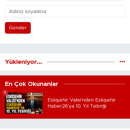
Gönder
Yükleniyor...
En Çok Okunanlar
1
Eskişehir Valisi'nden Eskişehir
Haber26'ya 10. Yıl Tebriği