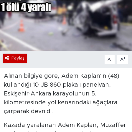
Bölge
Teknoloji
Magazin
Dünya
Paylaş
-
+
A
A
Sektör
Alınan bilgiye göre, Adem Kaplan'ın (48)
kullandığı 10 JB 860 plakalı panelvan,
Eskişehir-Ankara karayolunun 5.
kilometresinde yol kenarındaki ağaçlara
çarparak devrildi.
Kazada yaralanan Adem Kaplan, Muzaffer