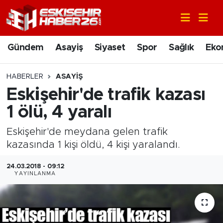
Gündem
Nöbetçi Eczaneler
Gündem
Asayiş
Siyaset
Spor
Sağlık
Eko
Asayiş
Hava Durumu
HABERLER
ASAYIŞ
Siyaset
Trafik Durumu
Eskişehir'de trafik kazası
1 ölü, 4 yaralı
Spor
Süper Lig Puan Durumu ve Fikstür
Eskişehir'de meydana gelen trafik
Sağlık
Tüm Manşetler
kazasında 1 kişi öldü, 4 kişi yaralandı.
Ekonomi
Son Dakika Haberleri
24.03.2018 - 09:12
YAYINLANMA
Eğitim
Haber Arşivi
Sanat