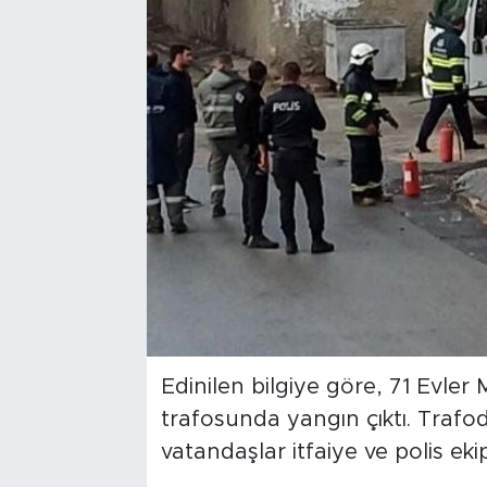
Bölge
Teknoloji
Magazin
Dünya
Sektör
Edinilen bilgiye göre, 71 Evler
trafosunda yangın çıktı. Traf
vatandaşlar itfaiye ve polis eki