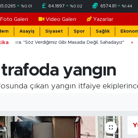
55,0265
64,1897
6574.81
%
0.01
%
0.02
%
1.44
Foto Galeri
Video Galeri
Yazarlar
dem
Asayiş
Siyaset
Spor
Sağlık
Ekonom
ika
ücekara: "Söz Verdiğimiz Gibi Masada Değil, Sahadayız"
 trafoda yangın
rafosunda çıkan yangın itfaiye ekiplerin
Y