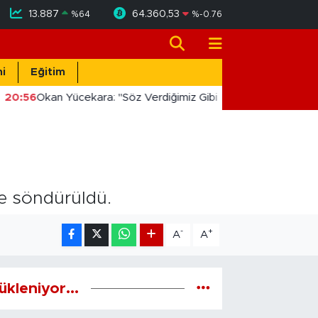
13.887
64.360,53
%
64
%
-0.76
i
Eğitim
20:56
Okan Yücekara: "Söz Verdiğimiz Gibi Masada Değil, Saha
ce söndürüldü.
-
+
A
A
ükleniyor...