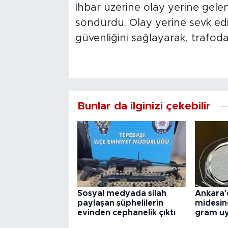
İhbar üzerine olay yerine gelen 
söndürdü. Olay yerine sevk edi
güvenliğini sağlayarak, trafoda
Bunlar da ilginizi çekebilir
Sosyal medyada silah
Ankara'
paylaşan şüphelilerin
midesin
evinden cephanelik çıktı
gram uy