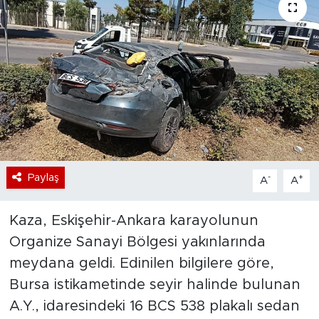
Bölge
Teknoloji
Magazin
Dünya
Sektör
Paylaş
-
+
A
A
Kaza, Eskişehir-Ankara karayolunun
Organize Sanayi Bölgesi yakınlarında
meydana geldi. Edinilen bilgilere göre,
Bursa istikametinde seyir halinde bulunan
A.Y., idaresindeki 16 BCS 538 plakalı sedan