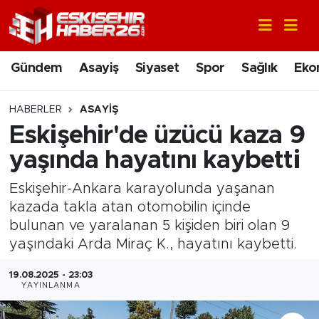
Gündem
Nöbetçi Eczaneler
Gündem
Asayiş
Siyaset
Spor
Sağlık
Eko
Asayiş
Hava Durumu
HABERLER
ASAYIŞ
Siyaset
Trafik Durumu
Eskişehir'de üzücü kaza 9
yaşında hayatını kaybetti
Spor
Süper Lig Puan Durumu ve Fikstür
Eskişehir-Ankara karayolunda yaşanan
Sağlık
Tüm Manşetler
kazada takla atan otomobilin içinde
bulunan ve yaralanan 5 kişiden biri olan 9
Ekonomi
Son Dakika Haberleri
yaşındaki Arda Miraç K., hayatını kaybetti.
Eğitim
Haber Arşivi
19.08.2025 - 23:03
YAYINLANMA
Sanat