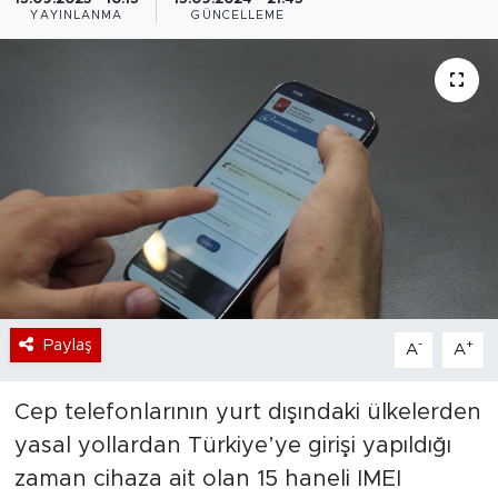
YAYINLANMA
GÜNCELLEME
Bölge
Teknoloji
Magazin
Dünya
Sektör
Paylaş
-
+
A
A
Cep telefonlarının yurt dışındaki ülkelerden
yasal yollardan Türkiye’ye girişi yapıldığı
zaman cihaza ait olan 15 haneli IMEI