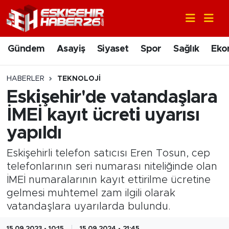
Gündem
Nöbetçi Eczaneler
Gündem
Asayiş
Siyaset
Spor
Sağlık
Eko
Asayiş
Hava Durumu
HABERLER
TEKNOLOJI
Siyaset
Trafik Durumu
Eskişehir'de vatandaşlara
İMEİ kayıt ücreti uyarısı
Spor
Süper Lig Puan Durumu ve Fikstür
yapıldı
Sağlık
Tüm Manşetler
Eskişehirli telefon satıcısı Eren Tosun, cep
telefonlarının seri numarası niteliğinde olan
Ekonomi
Son Dakika Haberleri
İMEİ numaralarının kayıt ettirilme ücretine
gelmesi muhtemel zam ilgili olarak
Eğitim
Haber Arşivi
vatandaşlara uyarılarda bulundu.
Sanat
15.09.2023 - 10:15
15.09.2024 - 21:45