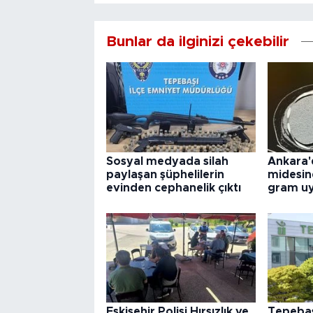
Bunlar da ilginizi çekebilir
Sosyal medyada silah
Ankara'
paylaşan şüphelilerin
midesin
evinden cephanelik çıktı
gram uy
Eskişehir Polisi Hırsızlık ve
Tepebaş