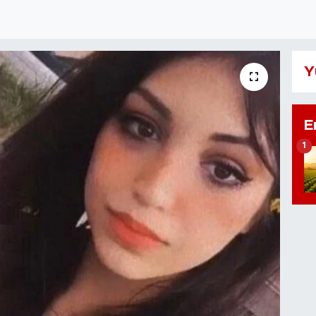
Y
E
1