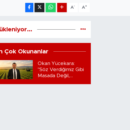
-
+
A
A
ükleniyor...
n Çok Okunanlar
Okan Yücekara:
"Söz Verdiğimiz Gibi
Masada Değil,
Sahadayız"