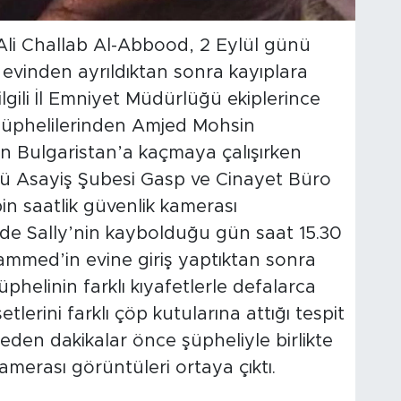
 Ali Challab Al-Abbood, 2 Eylül günü
 evinden ayrıldıktan sonra kayıplara
 ilgili İl Emniyet Müdürlüğü ekiplerince
şüphelilerinden Amjed Mohsin
n Bulgaristan’a kaçmaya çalışırken
ğü Asayiş Şubesi Gasp ve Cinayet Büro
0 bin saatlik güvenlik kamerası
erde Sally’nin kaybolduğu gün saat 15.30
mmed’in evine giriş yaptıktan sonra
şüphelinin farklı kıyafetlerle defalarca
etlerini farklı çöp kutularına attığı tespit
meden dakikalar önce şüpheliyle birlikte
erası görüntüleri ortaya çıktı.