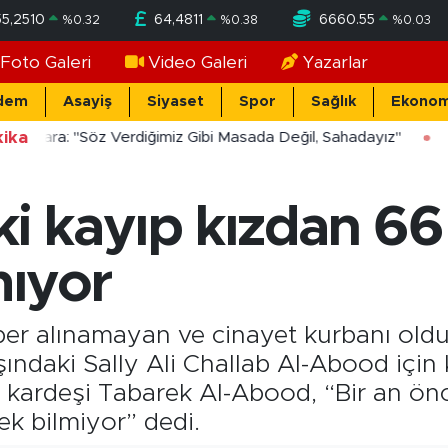
55,2510
64,4811
6660.55
%
0.32
%
0.38
%
0.03
Foto Galeri
Video Galeri
Yazarlar
dem
Asayiş
Siyaset
Spor
Sağlık
Ekonom
ika
ücekara: "Söz Verdiğimiz Gibi Masada Değil, Sahadayız"
ki kayıp kızdan 6
mıyor
er alınamayan ve cinayet kurbanı oldu
ındaki Sally Ali Challab Al-Abood için 
z kardeşi Tabarek Al-Abood, “Bir an önc
ek bilmiyor” dedi.