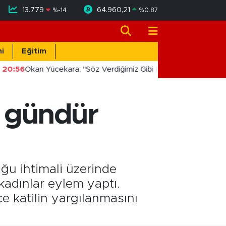
13.779
64.960,21
%
-14
%
0.87
i
Eğitim
20:56
Okan Yücekara: "Söz Verdiğimiz Gibi Masada Değil, Sahad
6 gündür
ğu ihtimali üzerinde
kadınlar eylem yaptı.
e katilin yargılanmasını