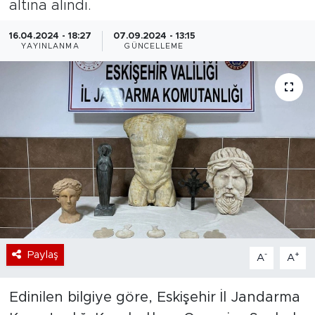
altına alındı.
Bölge
16.04.2024 - 18:27
07.09.2024 - 13:15
YAYINLANMA
GÜNCELLEME
Teknoloji
Magazin
Dünya
Sektör
Paylaş
-
+
A
A
Edinilen bilgiye göre, Eskişehir İl Jandarma