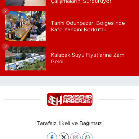
Çalışmalarını Sürdürüyor
2
Tarihi Odunpazarı Bölgesi'nde
Kafe Yangını Korkuttu
3
Kalabak Suyu Fiyatlarına Zam
Geldi
"Tarafsız, İlkeli ve Bağımsız."