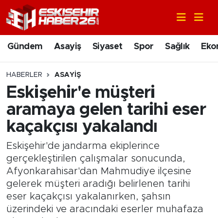
Gündem
Nöbetçi Eczaneler
Gündem
Asayiş
Siyaset
Spor
Sağlık
Eko
Asayiş
Hava Durumu
HABERLER
ASAYIŞ
Siyaset
Trafik Durumu
Eskişehir'e müşteri
aramaya gelen tarihi eser
Spor
Süper Lig Puan Durumu ve Fikstür
kaçakçısı yakalandı
Sağlık
Tüm Manşetler
Eskişehir'de jandarma ekiplerince
gerçekleştirilen çalışmalar sonucunda,
Ekonomi
Son Dakika Haberleri
Afyonkarahisar'dan Mahmudiye ilçesine
gelerek müşteri aradığı belirlenen tarihi
Eğitim
Haber Arşivi
eser kaçakçısı yakalanırken, şahsın
üzerindeki ve aracındaki eserler muhafaza
Sanat