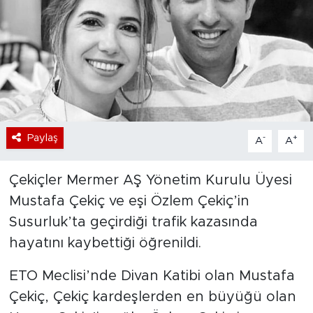
Bölge
Teknoloji
Magazin
Dünya
Paylaş
-
+
A
A
Sektör
Çekiçler Mermer AŞ Yönetim Kurulu Üyesi
Mustafa Çekiç ve eşi Özlem Çekiç’in
Susurluk’ta geçirdiği trafik kazasında
hayatını kaybettiği öğrenildi.
ETO Meclisi’nde Divan Katibi olan Mustafa
Çekiç, Çekiç kardeşlerden en büyüğü olan