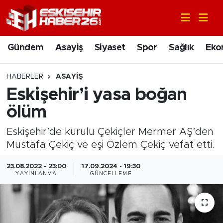
Gündem
Nöbetçi Eczaneler
Gündem
Asayiş
Siyaset
Spor
Sağlık
Eko
Asayiş
Hava Durumu
HABERLER
ASAYIŞ
Siyaset
Trafik Durumu
Eskişehir’i yasa boğan
ölüm
Spor
Süper Lig Puan Durumu ve Fikstür
Eskişehir’de kurulu Çekiçler Mermer AŞ’den
Sağlık
Tüm Manşetler
Mustafa Çekiç ve eşi Özlem Çekiç vefat etti.
Ekonomi
Son Dakika Haberleri
23.08.2022 - 23:00
17.09.2024 - 19:30
YAYINLANMA
GÜNCELLEME
Eğitim
Haber Arşivi
Sanat