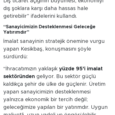
Dış ticaret açığının büyümesi, ekonomiyi
dış şoklara karşı daha hassas hale
getirebilir” ifadelerini kullandı.
“Sanayicimizin Desteklenmesi Geleceğe
Yatırımdır”
İmalat sanayinin stratejik önemine vurgu
yapan Kesikbaş, konuşmasını şöyle
sürdürdü:
“İhracatımızın yaklaşık
yüzde 95’i imalat
sektöründen
geliyor. Bu sektör güçlü
kaldıkça şehir de ülke de güçlenir. Üretim
yapan sanayicimizin desteklenmesi
yalnızca ekonomik bir tercih değil;
geleceğimize yapılan bir yatırımdır. Uygun
maliyetli, uzun vadeli ve öngörülebilir