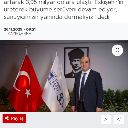
artarak 3,95 milyar dolara ulaştı. Eskişehir’in
üreterek büyüme serüveni devam ediyor,
Bölge
sanayicimizin yanında durmalıyız” dedi.
Teknoloji
26.11.2025 - 09:21
YAYINLANMA
Magazin
Dünya
Sektör
Paylaş
-
+
A
A