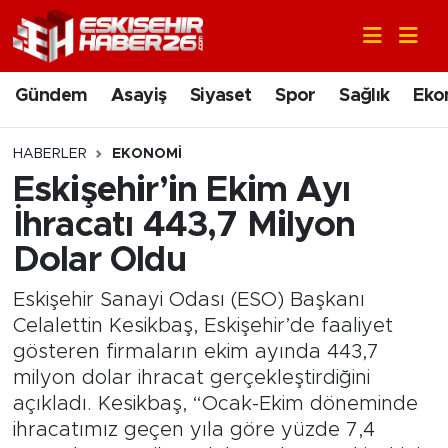
Gündem
Nöbetçi Eczaneler
Gündem
Asayiş
Siyaset
Spor
Sağlık
Eko
Asayiş
Hava Durumu
HABERLER
EKONOMI
Siyaset
Trafik Durumu
Eskişehir’in Ekim Ayı
İhracatı 443,7 Milyon
Spor
Süper Lig Puan Durumu ve Fikstür
Dolar Oldu
Sağlık
Tüm Manşetler
Eskişehir Sanayi Odası (ESO) Başkanı
Celalettin Kesikbaş, Eskişehir’de faaliyet
Ekonomi
Son Dakika Haberleri
gösteren firmaların ekim ayında 443,7
milyon dolar ihracat gerçekleştirdiğini
Eğitim
Haber Arşivi
açıkladı. Kesikbaş, “Ocak-Ekim döneminde
ihracatımız geçen yıla göre yüzde 7,4
Sanat