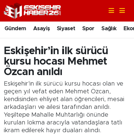
Gündem
Nöbetçi Eczaneler
Gündem
Asayiş
Siyaset
Spor
Sağlık
Eko
Asayiş
Hava Durumu
Eskişehir’in ilk sürücü
Siyaset
Trafik Durumu
kursu hocası Mehmet
Spor
Süper Lig Puan Durumu ve Fikstür
Özcan anıldı
Eskişehir’in ilk sürücü kursu hocası olan ve
Sağlık
Tüm Manşetler
geçen yıl vefat eden Mehmet Özcan,
kendisinden ehliyet alan öğrencileri, mesai
Ekonomi
Son Dakika Haberleri
arkadaşları ve ailesi tarafından anıldı.
Eğitim
Haber Arşivi
Yeşiltepe Mahalle Muhtarlığı önünde
kurulan lokma aracıyla vatandaşlara tatlı
Sanat
ikram edilerek hayır duaları alındı.