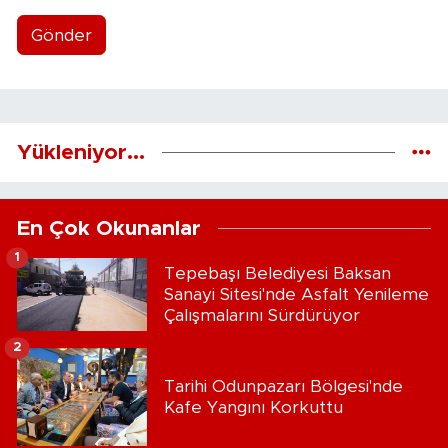
Gönder
Yükleniyor...
En Çok Okunanlar
1
Tepebaşı Belediyesi Baksan
Sanayi Sitesi'nde Asfalt Yenileme
Çalışmalarını Sürdürüyor
2
Tarihi Odunpazarı Bölgesi'nde
Kafe Yangını Korkuttu