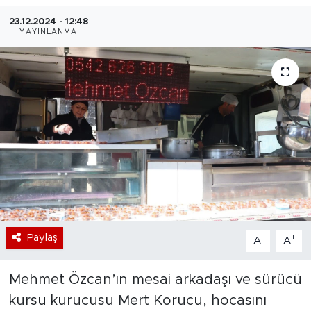
23.12.2024 - 12:48
Bölge
YAYINLANMA
Teknoloji
Magazin
Dünya
Sektör
Paylaş
-
+
A
A
Mehmet Özcan’ın mesai arkadaşı ve sürücü
kursu kurucusu Mert Korucu, hocasını