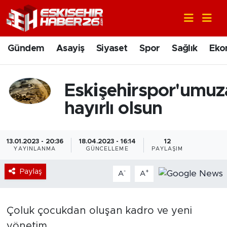
Gündem
Nöbetçi Eczaneler
Gündem
Asayiş
Siyaset
Spor
Sağlık
Eko
Asayiş
Hava Durumu
Eskişehirspor'umuz
Siyaset
Trafik Durumu
hayırlı olsun
Spor
Süper Lig Puan Durumu ve Fikstür
Sağlık
Tüm Manşetler
13.01.2023 - 20:36
18.04.2023 - 16:14
12
YAYINLANMA
GÜNCELLEME
PAYLAŞIM
Ekonomi
Son Dakika Haberleri
Paylaş
-
+
A
A
Eğitim
Haber Arşivi
Çoluk çocukdan oluşan kadro ve yeni
Sanat
yönetim.