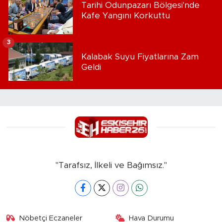
Tarihi Odunpazarı Bölgesi'nde
Kafe Yangını Korkuttu
3
Kalabak Suyu Fiyatlarına Zam
Geldi
"Tarafsız, İlkeli ve Bağımsız."
Nöbetçi Eczaneler
Hava Durumu