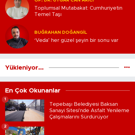
OP. DR. UYGAR CAN ARICI
Toplumsal Mutabakat: Cumhuriyetin
Temel Taşı
BUĞRAHAN DOĞANGIL
‘Veda’ her güzel şeyin bir sonu var
Yükleniyor...
En Çok Okunanlar
1
Tepebaşı Belediyesi Baksan
Sanayi Sitesi'nde Asfalt Yenileme
Çalışmalarını Sürdürüyor
2