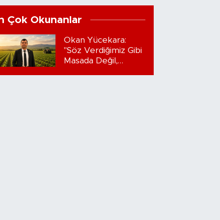
n Çok Okunanlar
Okan Yücekara:
"Söz Verdiğimiz Gibi
Masada Değil,
Sahadayız"