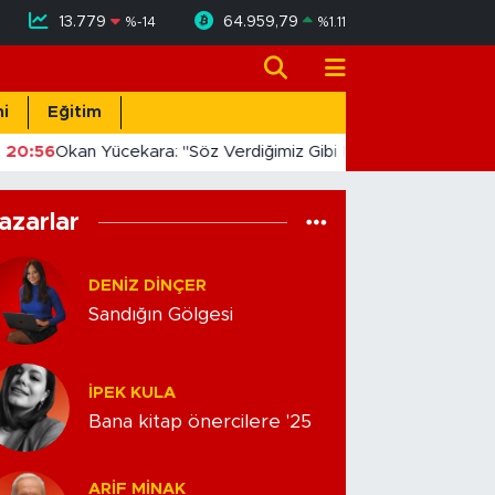
13.779
64.959,79
%
-14
%
1.11
i
Eğitim
20:56
Okan Yücekara: "Söz Verdiğimiz Gibi Masada Değil, Saha
azarlar
DENIZ DINÇER
Sandığın Gölgesi
İPEK KULA
Bana kitap önercilere '25
ARIF MINAK