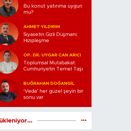
Bu konut yatırıma uygun
mu?
AHMET YILDIRIM
Siyasetin Gizli Düşmanı:
Hizipleşme
OP. DR. UYGAR CAN ARICI
Toplumsal Mutabakat:
Cumhuriyetin Temel Taşı
BUĞRAHAN DOĞANGIL
‘Veda’ her güzel şeyin bir
sonu var
ükleniyor...