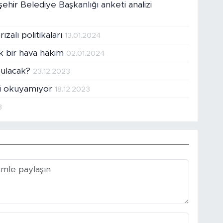
hir Belediye Başkanlığı anketi analizi
ızalı politikaları
13.01.2024
k bir hava hakim
02.01.2024
bulacak?
23.12.2023
eti okuyamıyor
18.12.2023
3