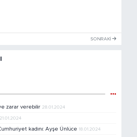
SONRAKI
l
ye zarar verebilir
28.01.2024
21.01.2024
 Cumhuriyet kadını: Ayşe Ünlüce
18.01.2024