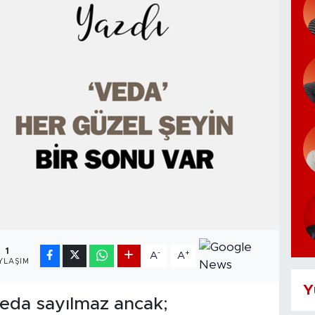
1
-
+
A
A
YLAŞIM
Y
veda sayılmaz ancak;