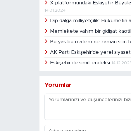
X platformundaki Eskişehir Büyükşe
14.01.2024
Dip dalga milliyetçilik: Hükümetin ar
Memlekete vahim bir gidişat kaoti
Bu yas bu matem ne zaman son 
AK Parti Eskişehir'de yerel siyas
Eskişehir'de simit endeksi
14.12.202
Yorumlar