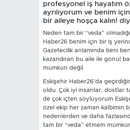
profesyonel iş hayatım ö
ayrılıyorum ve benim için
bir aileye hoşça kalın! d
Neden tam bir “veda” olmadığını
Haber26 benim için bir iş yerin
Gazetecilik anlamında beni b
kazandıran bu aile ile gönül 
mümkün değil.
Eskişehir Haber26’da geçirdiğim
oldu. Çok iyi insanlar, dostlar 
de çok içten söylüyorum Eskişe
özel ekip her zaman kalbimin b
nedenlerden ve daha fazlasınd
tam bir “veda” etmem mümkün d