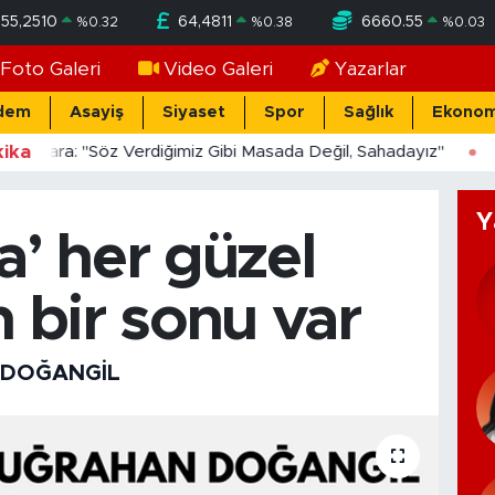
55,2510
64,4811
6660.55
%
0.32
%
0.38
%
0.03
Foto Galeri
Video Galeri
Yazarlar
dem
Asayiş
Siyaset
Spor
Sağlık
Ekonom
ika
ücekara: "Söz Verdiğimiz Gibi Masada Değil, Sahadayız"
Y
a’ her güzel
n bir sonu var
 DOĞANGIL