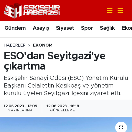
Gündem
Nöbetçi Eczaneler
Gündem
Asayiş
Siyaset
Spor
Sağlık
Eko
Asayiş
Hava Durumu
HABERLER
EKONOMI
Siyaset
Trafik Durumu
ESO’dan Seyitgazi'ye
çıkartma
Spor
Süper Lig Puan Durumu ve Fikstür
Eskişehir Sanayi Odası (ESO) Yönetim Kurulu
Sağlık
Tüm Manşetler
Başkanı Celalettin Kesikbaş ve yönetim
kurulu üyeleri Seyitgazi ilçesini ziyaret etti.
Ekonomi
Son Dakika Haberleri
12.06.2023 - 13:09
12.06.2023 - 16:18
YAYINLANMA
GÜNCELLEME
Eğitim
Haber Arşivi
Sanat