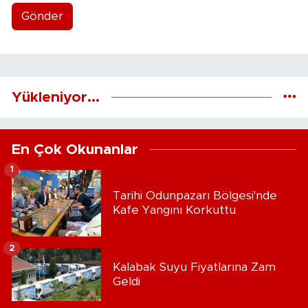
Gönder
Yükleniyor...
En Çok Okunanlar
1
Tarihi Odunpazarı Bölgesi'nde
Kafe Yangını Korkuttu
2
Kalabak Suyu Fiyatlarına Zam
Geldi