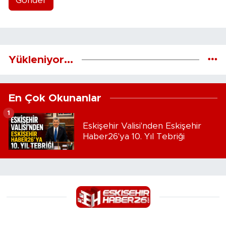
Gönder
Yükleniyor...
En Çok Okunanlar
1
Eskişehir Valisi'nden Eskişehir
Haber26'ya 10. Yıl Tebriği