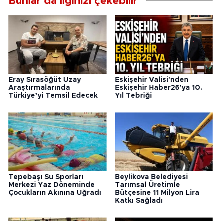
Bunlar da ilginizi çekebilir
Eray Sırasöğüt Uzay
Eskişehir Valisi'nden
Araştırmalarında
Eskişehir Haber26'ya 10.
Türkiye’yi Temsil Edecek
Yıl Tebriği
Tepebaşı Su Sporları
Beylikova Belediyesi
Merkezi Yaz Döneminde
Tarımsal Üretimle
Çocukların Akınına Uğradı
Bütçesine 11 Milyon Lira
Katkı Sağladı