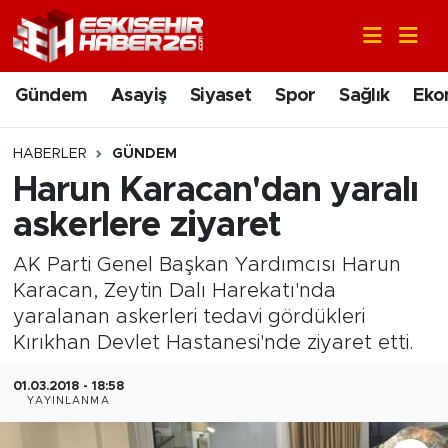
Gündem
Nöbetçi Eczaneler
Gündem
Asayiş
Siyaset
Spor
Sağlık
Eko
Asayiş
Hava Durumu
HABERLER
GÜNDEM
Siyaset
Trafik Durumu
Harun Karacan'dan yaralı
askerlere ziyaret
Spor
Süper Lig Puan Durumu ve Fikstür
AK Parti Genel Başkan Yardımcısı Harun
Sağlık
Tüm Manşetler
Karacan, Zeytin Dalı Harekatı'nda
yaralanan askerleri tedavi gördükleri
Ekonomi
Son Dakika Haberleri
Kırıkhan Devlet Hastanesi'nde ziyaret etti.
Eğitim
Haber Arşivi
01.03.2018 - 18:58
YAYINLANMA
Sanat