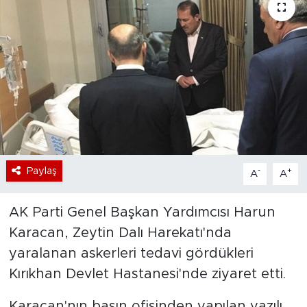
Bölge
Teknoloji
Magazin
Dünya
Sektör
Paylaş
-
+
A
A
AK Parti Genel Başkan Yardımcısı Harun
Karacan, Zeytin Dalı Harekatı'nda
yaralanan askerleri tedavi gördükleri
Kırıkhan Devlet Hastanesi'nde ziyaret etti.
Karacan'nın basın ofisinden yapılan yazılı