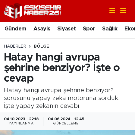
Gündem
Nöbetçi Eczaneler
Gündem
Asayiş
Siyaset
Spor
Sağlık
Eko
Asayiş
Hava Durumu
HABERLER
BÖLGE
Siyaset
Trafik Durumu
Hatay hangi avrupa
şehrine benziyor? İşte o
Spor
Süper Lig Puan Durumu ve Fikstür
cevap
Sağlık
Tüm Manşetler
Hatay hangi avrupa şehrine benziyor?
sorusunu yapay zeka motoruna sorduk.
Ekonomi
Son Dakika Haberleri
İşte yapay zekanın cevabı.
Eğitim
Haber Arşivi
04.10.2023 - 22:18
04.06.2024 - 12:45
YAYINLANMA
GÜNCELLEME
Sanat