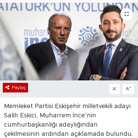
Bölge
Teknoloji
Magazin
Dünya
Sektör
Paylaş
-
+
A
A
Memleket Partisi Eskişehir milletvekili adayı
Salih Eskici, Muharrem İnce’nin
cumhurbaşkanlığı adaylığından
çekilmesinin ardından açıklamada bulundu.