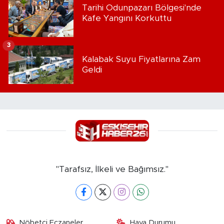
Tarihi Odunpazarı Bölgesi'nde
Kafe Yangını Korkuttu
3
Kalabak Suyu Fiyatlarına Zam
Geldi
"Tarafsız, İlkeli ve Bağımsız."
Nöbetçi Eczaneler
Hava Durumu