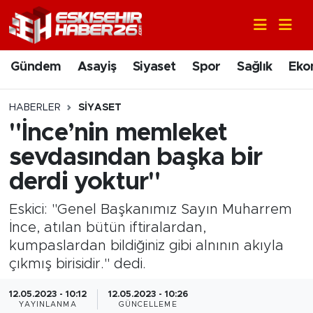
Gündem
Nöbetçi Eczaneler
Gündem
Asayiş
Siyaset
Spor
Sağlık
Eko
Asayiş
Hava Durumu
HABERLER
SIYASET
Siyaset
Trafik Durumu
"İnce’nin memleket
sevdasından başka bir
Spor
Süper Lig Puan Durumu ve Fikstür
derdi yoktur"
Sağlık
Tüm Manşetler
Eskici: "Genel Başkanımız Sayın Muharrem
İnce, atılan bütün iftiralardan,
Ekonomi
Son Dakika Haberleri
kumpaslardan bildiğiniz gibi alnının akıyla
çıkmış birisidir." dedi.
Eğitim
Haber Arşivi
12.05.2023 - 10:12
12.05.2023 - 10:26
Sanat
YAYINLANMA
GÜNCELLEME