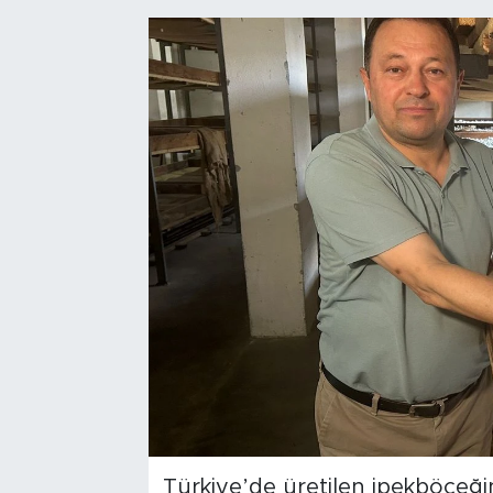
Bölge
Teknoloji
Magazin
Dünya
Sektör
Türkiye’de üretilen ipekböceği