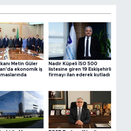
kanı Metin Güler
Nadir Küpeli İSO 500
tan’da ekonomik iş
listesine giren 19 Eskişehirli
temaslarında
firmayı ilan ederek kutladı
u