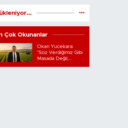
ükleniyor...
n Çok Okunanlar
Okan Yücekara:
"Söz Verdiğimiz Gibi
Masada Değil,
Sahadayız"