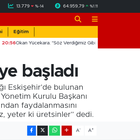
13.779
64.959,79
%
-14
%
1.11
i
Eğitim
20:56
Okan Yücekara: "Söz Verdiğimiz Gibi Masada Değil, Saha
ye başladı
ğı Eskişehir’de bulunan
k Yönetim Kurulu Başkanı
 bundan faydalanmasını
 yeter ki üretsinler” dedi.
-
+
A
A