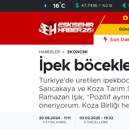
°
16
C
47,7436
%
0.18
Gündem
Nöbetçi Eczaneler
Gün
Asayiş
Hava Durumu
Son Dak
20:56
Okan Y
Siyaset
Trafik Durumu
HABERLER
EKONOMI
İpek böcekle
Spor
Süper Lig Puan Durumu ve Fikstür
Türkiye’de üretilen ipekbö
Sağlık
Tüm Manşetler
Sarıcakaya ve Koza Tarım S
Ekonomi
Son Dakika Haberleri
Ramazan Işık, “Pozitif ayrı
öneriyorum. Koza Birliği her
Eğitim
Haber Arşivi
20.06.2024 - 11:11
03.02.2025 - 19:32
YAYINLANMA
GÜNCELLEME
Sanat