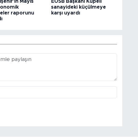
şehir'in Mayıs
EOSB Başkanı Küpeli
konomik
sanayideki küçülmeye
eler raporunu
karşı uyardı
ı