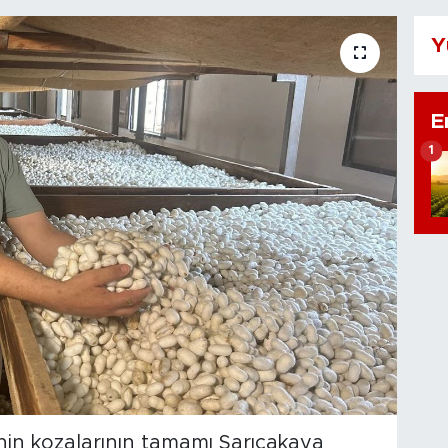
Y
E
1
nin kozalarının tamamı Sarıcakaya