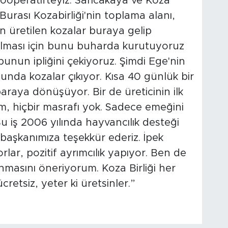
 kooperatifteyiz. Sarıcakaya ve Koza
Burası Kozabirliği'nin toplama alanı,
 üretilen kozalar buraya gelip
olması için bunu buharda kurutuyoruz
bunun ipliğini çekiyoruz. Şimdi Ege'nin
unda kozalar çıkıyor. Kısa 40 günlük bir
paraya dönüşüyor. Bir de üreticinin ilk
im, hiçbir masrafı yok. Sadece emeğini
Bu iş 2006 yılında hayvancılık desteği
aşkanımıza teşekkür ederiz. İpek
rlar, pozitif ayrımcılık yapıyor. Ben de
nmasını öneriyorum. Koza Birliği her
retsiz, yeter ki üretsinler.”