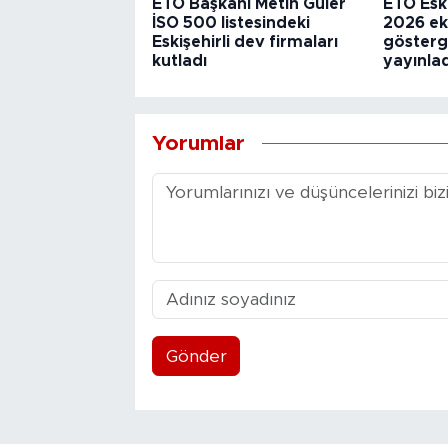
ETO Başkanı Metin Güler
ETO Eski
İSO 500 listesindeki
2026 e
Eskişehirli dev firmaları
gösterg
kutladı
yayınlad
Yorumlar
Gönder