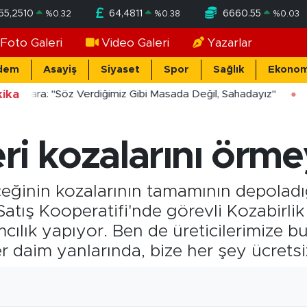
55,2510
64,4811
6660.55
%
0.32
%
0.38
%
0.03
Foto Galeri
Video Galeri
Yazarlar
dem
Asayiş
Siyaset
Spor
Sağlık
Ekonom
ika
ücekara: "Söz Verdiğimiz Gibi Masada Değil, Sahadayız"
ri kozalarını örme
ceğinin kozalarının tamamının depoladı
atış Kooperatifi'nde görevli Kozabirli
mcılık yapıyor. Ben de üreticilerimize
 daim yanlarında, bize her şey ücretsiz,