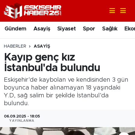
Gündem
Nöbetçi Eczaneler
Gündem
Asayiş
Siyaset
Spor
Sağlık
Eko
Asayiş
Hava Durumu
HABERLER
ASAYIŞ
Siyaset
Trafik Durumu
Kayıp genç kız
İstanbul'da bulundu
Spor
Süper Lig Puan Durumu ve Fikstür
Eskişehir’de kaybolan ve kendisinden 3 gün
Sağlık
Tüm Manşetler
boyunca haber alınamayan 18 yaşındaki
Y.D, sağ salim bir şekilde İstanbul’da
Ekonomi
Son Dakika Haberleri
bulundu.
Eğitim
Haber Arşivi
06.09.2025 - 18:05
YAYINLANMA
Sanat