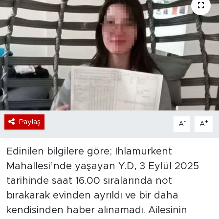
Bölge
Teknoloji
Magazin
Dünya
Sektör
Paylaş
-
+
A
A
Edinilen bilgilere göre; Ihlamurkent
Mahallesi’nde yaşayan Y.D, 3 Eylül 2025
tarihinde saat 16.00 sıralarında not
bırakarak evinden ayrıldı ve bir daha
kendisinden haber alınamadı. Ailesinin