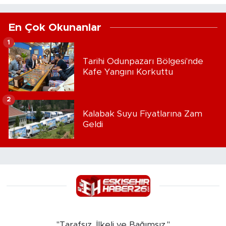
En Çok Okunanlar
1
Tarihi Odunpazarı Bölgesi'nde
Kafe Yangını Korkuttu
2
Kalabak Suyu Fiyatlarına Zam
Geldi
"Tarafsız, İlkeli ve Bağımsız."