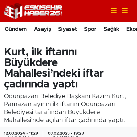
Gündem
Nöbetçi Eczaneler
Gündem
Asayiş
Siyaset
Spor
Sağlık
Eko
Asayiş
Hava Durumu
Kurt, ilk iftarını
Siyaset
Trafik Durumu
Büyükdere
Spor
Süper Lig Puan Durumu ve Fikstür
Mahallesi’ndeki iftar
çadırında yaptı
Sağlık
Tüm Manşetler
Odunpazarı Belediye Başkanı Kazım Kurt,
Ekonomi
Son Dakika Haberleri
Ramazan ayının ilk iftarını Odunpazarı
Belediyesi tarafından Büyükdere
Eğitim
Haber Arşivi
Mahallesi’nde açılan iftar çadırında yaptı.
Sanat
12.03.2024 - 11:29
03.02.2025 - 19:28