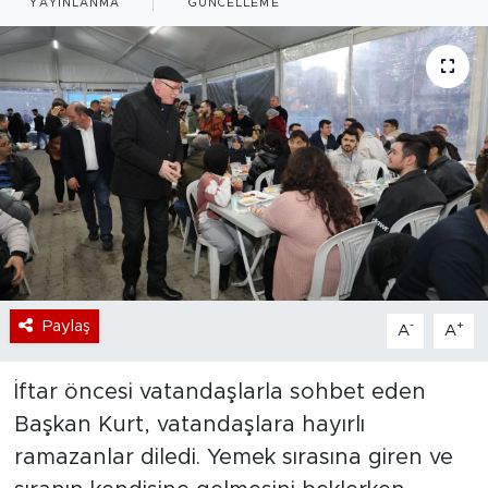
YAYINLANMA
GÜNCELLEME
Bölge
Teknoloji
Magazin
Dünya
Sektör
Paylaş
-
+
A
A
İftar öncesi vatandaşlarla sohbet eden
Başkan Kurt, vatandaşlara hayırlı
ramazanlar diledi. Yemek sırasına giren ve