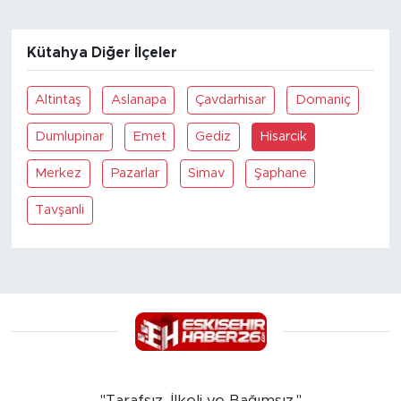
Kütahya Diğer İlçeler
Altintaş
Aslanapa
Çavdarhisar
Domaniç
Dumlupinar
Emet
Gediz
Hisarcik
Merkez
Pazarlar
Simav
Şaphane
Tavşanli
"Tarafsız, İlkeli ve Bağımsız."