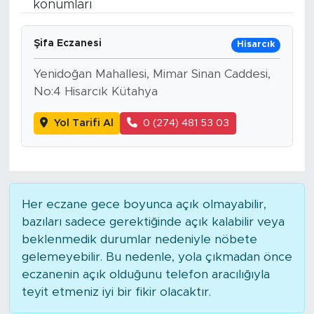
konumları
Bölge
Şifa Eczanesi
Hisarcık
Teknoloji
Yenidoğan Mahallesi, Mimar Sinan Caddesi,
No:4 Hisarcık Kütahya
Magazin
Yol Tarifi Al
0 (274) 481 53 03
Dünya
Sektör
Her eczane gece boyunca açık olmayabilir,
bazıları sadece gerektiğinde açık kalabilir veya
beklenmedik durumlar nedeniyle nöbete
gelemeyebilir. Bu nedenle, yola çıkmadan önce
eczanenin açık olduğunu telefon aracılığıyla
teyit etmeniz iyi bir fikir olacaktır.