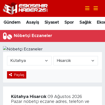
Gündem
Nöbetçi Eczaneler
Gündem
Asayiş
Siyaset
Spor
Sağlık
Eko
Asayiş
Hava Durumu
Nöbetçi Eczaneler
Siyaset
Trafik Durumu
Spor
Süper Lig Puan Durumu ve Fikstür
Sağlık
Tüm Manşetler
Paylaş
Ekonomi
Son Dakika Haberleri
Eğitim
Haber Arşivi
Kütahya
Hisarcık
09 Ağustos 2026
Sanat
Pazar nöbetçi eczane adres, telefon ve