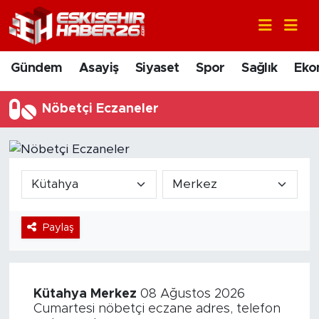
Gündem
Nöbetçi Eczaneler
Gündem
Asayiş
Siyaset
Spor
Sağlık
Eko
Asayiş
Hava Durumu
Nöbetçi Eczaneler
Siyaset
Trafik Durumu
Spor
Süper Lig Puan Durumu ve Fikstür
Sağlık
Tüm Manşetler
Paylaş
Ekonomi
Son Dakika Haberleri
Eğitim
Haber Arşivi
Kütahya
Merkez
08 Ağustos 2026
Sanat
Cumartesi nöbetçi eczane adres, telefon