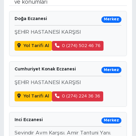
ve konumları
Bölge
Doğa Eczanesi
Merkez
Teknoloji
ŞEHİR HASTANESİ KARŞISI
Magazin
Yol Tarifi Al
0 (274) 502 46 76
Dünya
Cumhuriyet Konak Eczanesi
Merkez
Sektör
ŞEHİR HASTANESİ KARŞISI
Yol Tarifi Al
0 (274) 224 36 36
Inci Eczanesi
Merkez
Sevindir Avm Karşısı. Amir Tantuni Yanı.