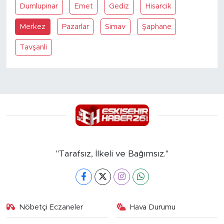
Dumlupinar
Emet
Gediz
Hisarcik
Merkez
Pazarlar
Simav
Şaphane
Tavşanli
"Tarafsız, İlkeli ve Bağımsız."
Nöbetçi Eczaneler
Hava Durumu