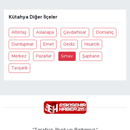
Kütahya Diğer İlçeler
Altintaş
Aslanapa
Çavdarhisar
Domaniç
Dumlupinar
Emet
Gediz
Hisarcik
Merkez
Pazarlar
Simav
Şaphane
Tavşanli
"Tarafsız, İlkeli ve Bağımsız."