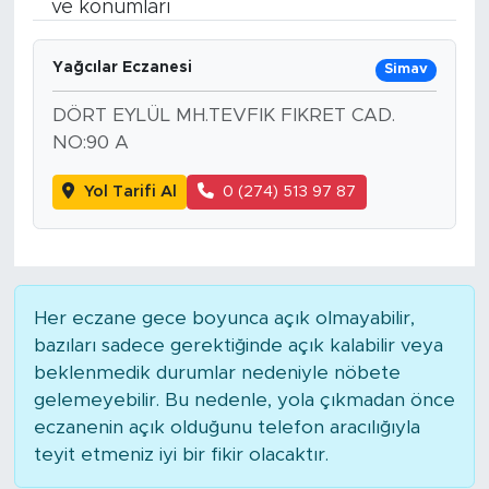
ve konumları
Bölge
Yağcılar Eczanesi
Simav
Teknoloji
DÖRT EYLÜL MH.TEVFIK FIKRET CAD.
NO:90 A
Magazin
Yol Tarifi Al
0 (274) 513 97 87
Dünya
Sektör
Her eczane gece boyunca açık olmayabilir,
bazıları sadece gerektiğinde açık kalabilir veya
beklenmedik durumlar nedeniyle nöbete
gelemeyebilir. Bu nedenle, yola çıkmadan önce
eczanenin açık olduğunu telefon aracılığıyla
teyit etmeniz iyi bir fikir olacaktır.