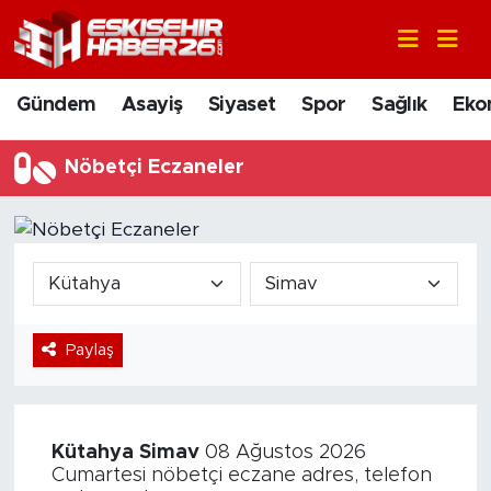
Gündem
Nöbetçi Eczaneler
Gündem
Asayiş
Siyaset
Spor
Sağlık
Eko
Asayiş
Hava Durumu
Nöbetçi Eczaneler
Siyaset
Trafik Durumu
Spor
Süper Lig Puan Durumu ve Fikstür
Sağlık
Tüm Manşetler
Paylaş
Ekonomi
Son Dakika Haberleri
Eğitim
Haber Arşivi
Kütahya
Simav
08 Ağustos 2026
Sanat
Cumartesi nöbetçi eczane adres, telefon