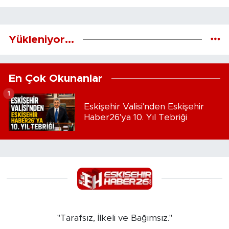
Yükleniyor...
En Çok Okunanlar
1
Eskişehir Valisi'nden Eskişehir
Haber26'ya 10. Yıl Tebriği
"Tarafsız, İlkeli ve Bağımsız."