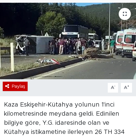
Bölge
Teknoloji
Magazin
Dünya
Sektör
Paylaş
-
+
A
A
Kaza Eskişehir-Kütahya yolunun 1'inci
kilometresinde meydana geldi. Edinilen
bilgiye göre, Y.G. idaresinde olan ve
Kütahya istikametine ilerleyen 26 TH 334