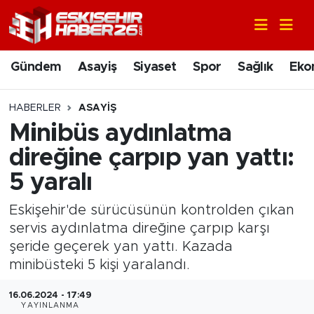
Gündem
Nöbetçi Eczaneler
Gündem
Asayiş
Siyaset
Spor
Sağlık
Eko
Asayiş
Hava Durumu
HABERLER
ASAYIŞ
Siyaset
Trafik Durumu
Minibüs aydınlatma
direğine çarpıp yan yattı:
Spor
Süper Lig Puan Durumu ve Fikstür
5 yaralı
Sağlık
Tüm Manşetler
Eskişehir'de sürücüsünün kontrolden çıkan
servis aydınlatma direğine çarpıp karşı
Ekonomi
Son Dakika Haberleri
şeride geçerek yan yattı. Kazada
minibüsteki 5 kişi yaralandı.
Eğitim
Haber Arşivi
16.06.2024 - 17:49
Sanat
YAYINLANMA