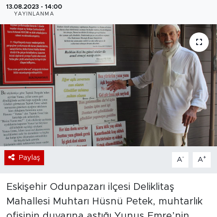
13.08.2023 - 14:00
YAYINLANMA
Bölge
Teknoloji
Magazin
Dünya
Sektör
Paylaş
-
+
A
A
Eskişehir Odunpazarı ilçesi Deliklitaş
Mahallesi Muhtarı Hüsnü Petek, muhtarlık
ofisinin duvarına astığı Yunus Emre’nin