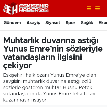
Gündem
Nöbetçi Eczaneler
Gündem
Asayiş
Siyaset
Spor
Sağlık
Eko
Asayiş
Hava Durumu
Muhtarlık duvarına astığı
Siyaset
Trafik Durumu
Yunus Emre’nin sözleriyle
Spor
Süper Lig Puan Durumu ve Fikstür
vatandaşların ilgisini
çekiyor
Sağlık
Tüm Manşetler
Eskişehirli halk ozanı Yunus Emre’ye olan
Ekonomi
Son Dakika Haberleri
sevgisini muhtarlık duvarına astığı özlü
sözlerle gösteren muhtar Hüsnü Petek,
Eğitim
Haber Arşivi
vatandaşların da Yunus Emre felsefesini
kazanmasını istiyor.
Sanat