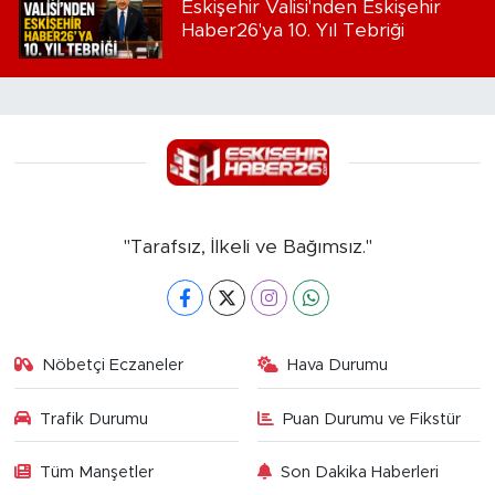
Eskişehir Valisi'nden Eskişehir
Haber26'ya 10. Yıl Tebriği
"Tarafsız, İlkeli ve Bağımsız."
Nöbetçi Eczaneler
Hava Durumu
Trafik Durumu
Puan Durumu ve Fikstür
Tüm Manşetler
Son Dakika Haberleri