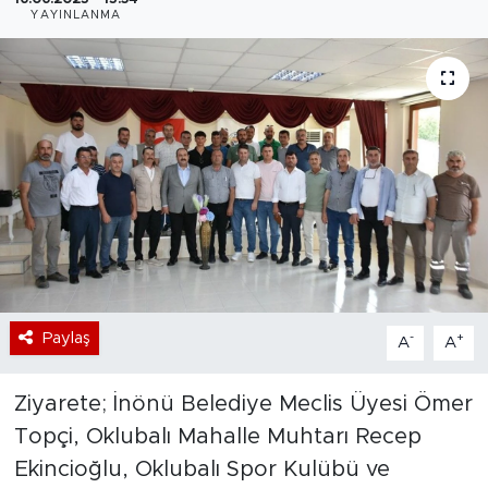
YAYINLANMA
Bölge
Teknoloji
Magazin
Dünya
Sektör
Paylaş
-
+
A
A
Ziyarete; İnönü Belediye Meclis Üyesi Ömer
Topçi, Oklubalı Mahalle Muhtarı Recep
Ekincioğlu, Oklubalı Spor Kulübü ve