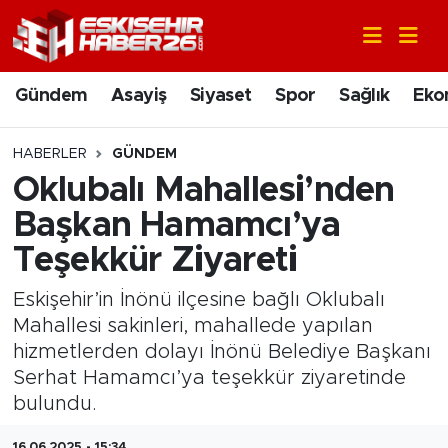
Gündem
Nöbetçi Eczaneler
Gündem
Asayiş
Siyaset
Spor
Sağlık
Eko
Asayiş
Hava Durumu
HABERLER
GÜNDEM
Siyaset
Trafik Durumu
Oklubalı Mahallesi’nden
Başkan Hamamcı’ya
Spor
Süper Lig Puan Durumu ve Fikstür
Teşekkür Ziyareti
Sağlık
Tüm Manşetler
Eskişehir’in İnönü ilçesine bağlı Oklubalı
Mahallesi sakinleri, mahallede yapılan
Ekonomi
Son Dakika Haberleri
hizmetlerden dolayı İnönü Belediye Başkanı
Serhat Hamamcı’ya teşekkür ziyaretinde
Eğitim
Haber Arşivi
bulundu.
Sanat
16.06.2025 - 15:34