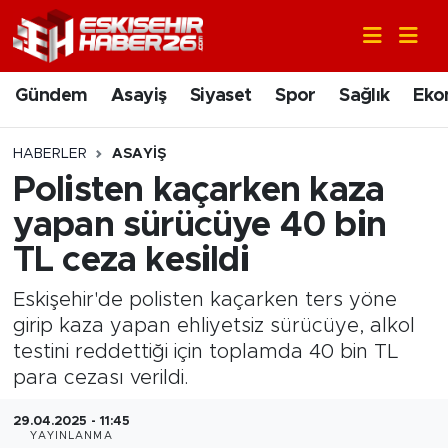
Gündem
Nöbetçi Eczaneler
Gündem
Asayiş
Siyaset
Spor
Sağlık
Eko
Asayiş
Hava Durumu
HABERLER
ASAYIŞ
Siyaset
Trafik Durumu
Polisten kaçarken kaza
yapan sürücüye 40 bin
Spor
Süper Lig Puan Durumu ve Fikstür
TL ceza kesildi
Sağlık
Tüm Manşetler
Eskişehir'de polisten kaçarken ters yöne
girip kaza yapan ehliyetsiz sürücüye, alkol
Ekonomi
Son Dakika Haberleri
testini reddettiği için toplamda 40 bin TL
para cezası verildi.
Eğitim
Haber Arşivi
29.04.2025 - 11:45
Sanat
YAYINLANMA