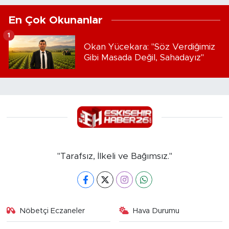
En Çok Okunanlar
1
Okan Yücekara: "Söz Verdiğimiz
Gibi Masada Değil, Sahadayız"
"Tarafsız, İlkeli ve Bağımsız."
Nöbetçi Eczaneler
Hava Durumu