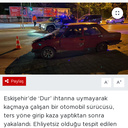
Bölge
Teknoloji
Magazin
Dünya
Sektör
Paylaş
-
+
A
A
Eskişehir’de ‘Dur’ ihtarına uymayarak
kaçmaya çalışan bir otomobil sürücüsü,
ters yöne girip kaza yaptıktan sonra
yakalandı. Ehliyetsiz olduğu tespit edilen